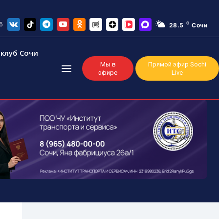
6
C
28.5
Сочи
клуб Сочи
Мы в
Прямой эфир Sochi
эфире
Live