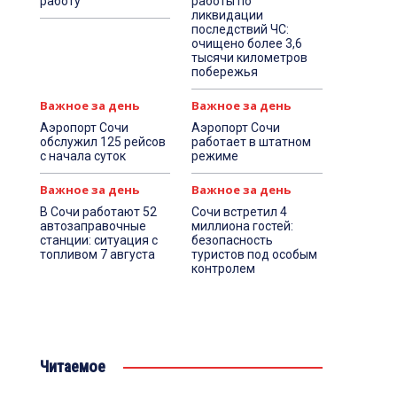
работу
работы по
ликвидации
последствий ЧС:
очищено более 3,6
тысячи километров
побережья
Важное за день
Важное за день
Аэропорт Сочи
Аэропорт Сочи
обслужил 125 рейсов
работает в штатном
с начала суток
режиме
Важное за день
Важное за день
В Сочи работают 52
Сочи встретил 4
автозаправочные
миллиона гостей:
станции: ситуация с
безопасность
топливом 7 августа
туристов под особым
контролем
Читаемое