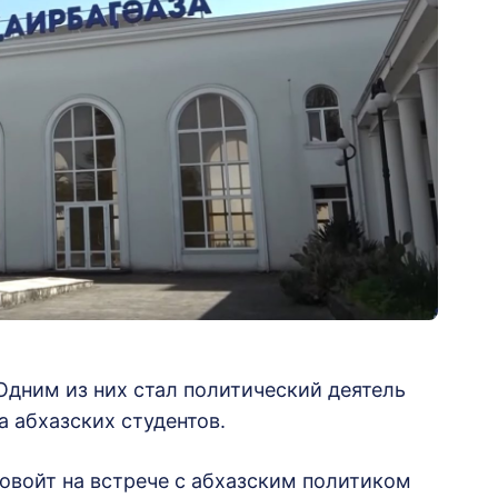
Одним из них стал политический деятель
а абхазских студентов.
овойт на встрече с абхазским политиком