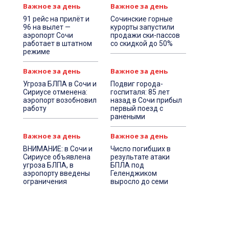
Важное за день
Важное за день
91 рейс на прилёт и
Сочинские горные
96 на вылет —
курорты запустили
аэропорт Сочи
продажи ски-пассов
работает в штатном
со скидкой до 50%
режиме
Важное за день
Важное за день
Угроза БЛПА в Сочи и
Подвиг города-
Сириусе отменена:
госпиталя: 85 лет
аэропорт возобновил
назад в Сочи прибыл
работу
первый поезд с
ранеными
Важное за день
Важное за день
ВНИМАНИЕ: в Сочи и
Число погибших в
Сириусе объявлена
результате атаки
угроза БЛПА, в
БПЛА под
аэропорту введены
Геленджиком
ограничения
выросло до семи