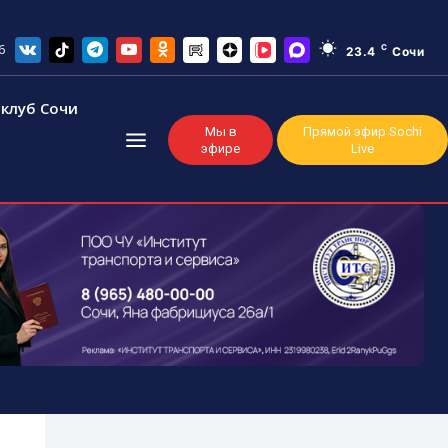
6
C
23.4
Сочи
клуб Сочи
Мы в
Прямой эфир Sochi
эфире
Live