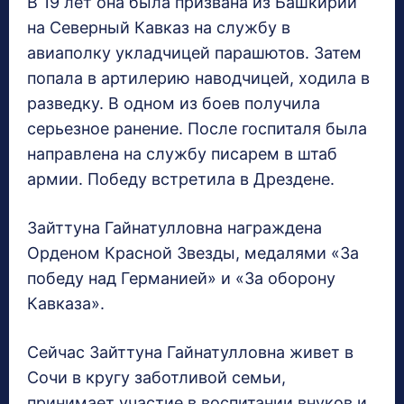
В 19 лет она была призвана из Башкирии
на Северный Кавказ на службу в
авиаполку укладчицей парашютов. Затем
попала в артилерию наводчицей, ходила в
разведку. В одном из боев получила
серьезное ранение. После госпиталя была
направлена на службу писарем в штаб
армии. Победу встретила в Дрездене.
Зайттуна Гайнатулловна награждена
Орденом Красной Звезды, медалями «За
победу над Германией» и «За оборону
Кавказа».
Сейчас Зайттуна Гайнатулловна живет в
Сочи в кругу заботливой семьи,
принимает участие в воспитании внуков и