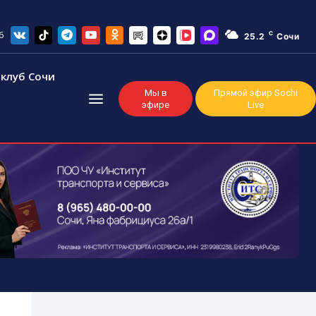
6
C
25.2
Сочи
клуб Сочи
Мы в
Прямой эфир Sochi
эфире
Live