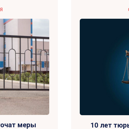
Я
точат меры
10 лет тюр