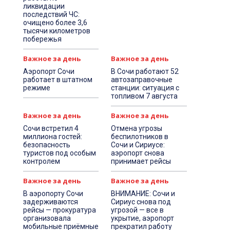
ликвидации
последствий ЧС:
очищено более 3,6
тысячи километров
побережья
Важное за день
Важное за день
Аэропорт Сочи
В Сочи работают 52
работает в штатном
автозаправочные
режиме
станции: ситуация с
топливом 7 августа
Важное за день
Важное за день
Сочи встретил 4
Отмена угрозы
миллиона гостей:
беспилотников в
безопасность
Сочи и Сириусе:
туристов под особым
аэропорт снова
контролем
принимает рейсы
Важное за день
Важное за день
В аэропорту Сочи
ВНИМАНИЕ: Сочи и
задерживаются
Сириус снова под
рейсы — прокуратура
угрозой — все в
организовала
укрытие, аэропорт
мобильные приёмные
прекратил работу