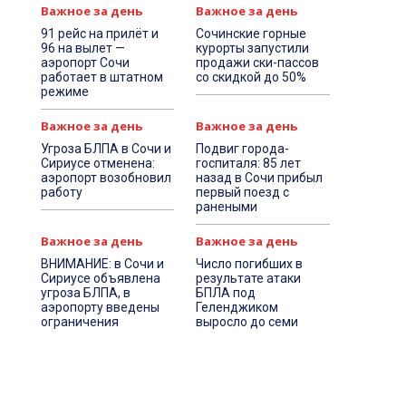
Важное за день
Важное за день
91 рейс на прилёт и
Сочинские горные
96 на вылет —
курорты запустили
аэропорт Сочи
продажи ски-пассов
работает в штатном
со скидкой до 50%
режиме
Важное за день
Важное за день
Угроза БЛПА в Сочи и
Подвиг города-
Сириусе отменена:
госпиталя: 85 лет
аэропорт возобновил
назад в Сочи прибыл
работу
первый поезд с
ранеными
Важное за день
Важное за день
ВНИМАНИЕ: в Сочи и
Число погибших в
Сириусе объявлена
результате атаки
угроза БЛПА, в
БПЛА под
аэропорту введены
Геленджиком
ограничения
выросло до семи