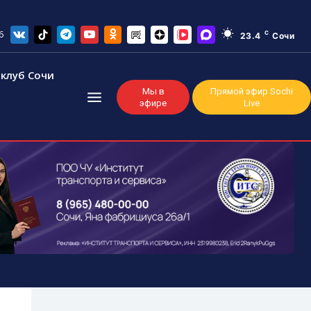
6
C
23.4
Сочи
клуб Сочи
Мы в
Прямой эфир Sochi
эфире
Live