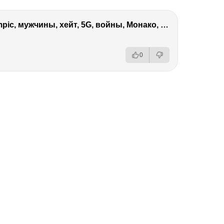
Виктория Боня – Эверест, P.Diddy, Ozempic, мужчины, хейт, 5G, войны, Монако, ДОМ-2, Трамп, Собчак
0