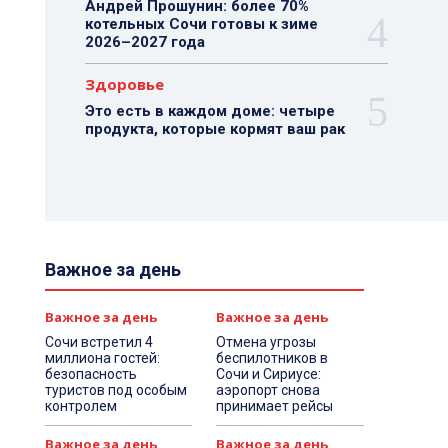
Андрей Прошунин: более 70%
котельных Сочи готовы к зиме
2026–2027 года
Здоровье
Это есть в каждом доме: четыре
продукта, которые кормят ваш рак
Важное за день
Важное за день
Важное за день
Сочи встретил 4
Отмена угрозы
миллиона гостей:
беспилотников в
безопасность
Сочи и Сириусе:
туристов под особым
аэропорт снова
контролем
принимает рейсы
Важное за день
Важное за день