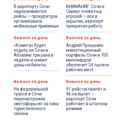
В аэропорту Сочи
ВНИМАНИЕ: Сочи и
задерживаются
Сириус снова под
рейсы — прокуратура
угрозой — все в
организовала
укрытие, аэропорт
мобильные приёмные
прекратил работу
Важное за день
Важное за день
«Комета» будет
Андрей Прошунин:
ходить из Сочи в
инвестиционный
Абхазию три раза в
портфель Сочи в 705
неделю и снизит
миллиардов
цены на билеты
обеспечит 24 тысячи
рабочих мест
Важное за день
Важное за день
На федеральной
91 рейс на прилёт и
трассе в Сочи
96 на вылет —
перенастроили
аэропорт Сочи
светофоры из-за пика
работает в штатном
туристического
режиме
сезона