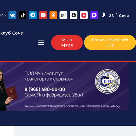
026
C
23
Сочи
клуб Сочи
Мы в
Прямой эфир Sochi
эфире
Live