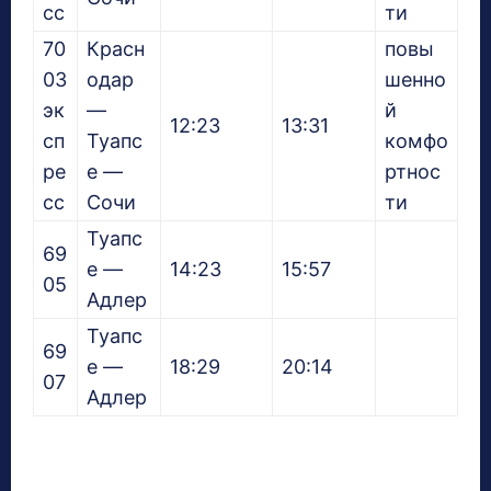
сс
ти
70
Красн
повы
03
одар
шенно
эк
—
й
12:23
13:31
сп
Туапс
комфо
ре
е —
ртнос
сс
Сочи
ти
Туапс
69
е —
14:23
15:57
05
Адлер
Туапс
69
е —
18:29
20:14
07
Адлер