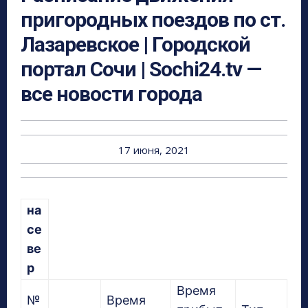
пригородных поездов по ст.
Лазаревское | Городской
портал Сочи | Sochi24.tv —
все новости города
17 июня, 2021
на
се
ве
р
Время
№
Время