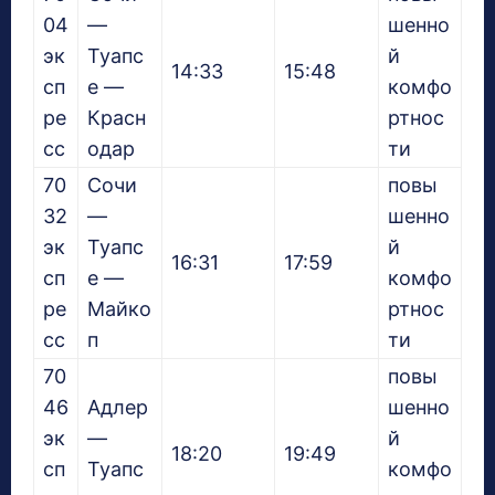
04
—
шенно
эк
Туапс
й
14:33
15:48
сп
е —
комфо
ре
Красн
ртнос
сс
одар
ти
70
Сочи
повы
32
—
шенно
эк
Туапс
й
16:31
17:59
сп
е —
комфо
ре
Майко
ртнос
сс
п
ти
70
повы
46
Адлер
шенно
эк
—
й
18:20
19:49
сп
Туапс
комфо