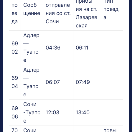
прибыт
Тип
по
Сооб
отправле
ия на ст.
поезд
ез
щение
ния со ст.
Лазарев
а
да
Сочи
ская
Адлер
69
—
04:36
06:11
02
Туапс
е
Адлер
69
—
06:07
07:49
04
Туапс
е
Сочи
69
-Туапс
12:03
13:40
06
е
70
Сочи
повы