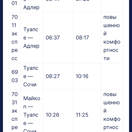
01
Адлер
70
повы
11
шенно
Туапс
эк
й
е —
06:37
08:17
сп
комфо
Адлер
ре
ртнос
сс
ти
Туапс
69
е —
08:27
10:16
03
Сочи
70
повы
Майко
31
шенно
п —
эк
й
Туапс
10:26
11:25
сп
комфо
е —
ре
ртнос
Сочи