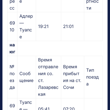
ре
е
ртнос
сс
ти
Адлер
69
—
19:21
21:01
10
Туапс
е
на
юг
Время
№
отправле
Время
Тип
по
Сооб
ния со.
прибыт
поезд
ез
щение
ст.
ия на ст.
а
да
Лазаревс
Сочи
кая
Туапс
69
е —
05:41
07:20