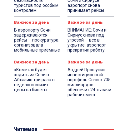
безопасность
Сочи и Сириусе:
туристов под особым
аэропорт снова
контролем
принимает рейсы
Важное за день
Важное за день
В аэропорту Сочи
ВНИМАНИЕ: Сочи и
задерживаются
Сириус снова под
рейсы — прокуратура
угрозой — все в
организовала
укрытие, аэропорт
мобильные приёмные
прекратил работу
Важное за день
Важное за день
«Комета» будет
Андрей Прошунин:
ходить из Сочи в
инвестиционный
Абхазию три раза в
портфель Сочи в 705
неделю и снизит
миллиардов
цены на билеты
обеспечит 24 тысячи
рабочих мест
Читаемое