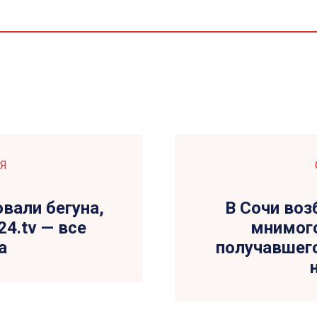
Я
овали бегуна,
В Сочи воз
24.tv — все
мнимого
а
получавшего