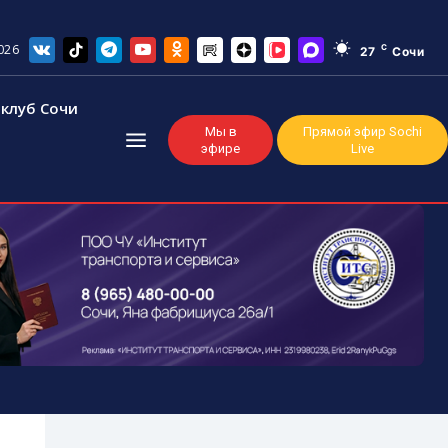
026
C
27
Сочи
клуб Сочи
Мы в
Прямой эфир Sochi
эфире
Live