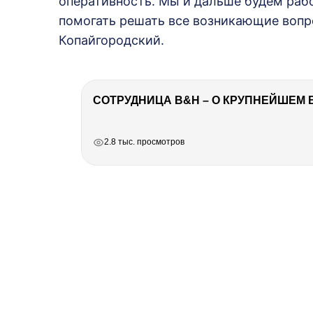
оперативность. Мы и дальше будем рабо
помогать решать все возникающие вопр
Копайгородский.
СОТРУДНИЦА B&H – О КРУПНЕЙШЕМ 
РЕКЛАМА
РЕКЛАМА
РЕКЛАМА
2.8 тыс. просмотров