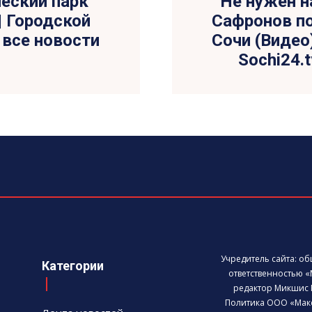
ческий парк
Не нужен н
| Городской
Сафронов п
— все новости
Сочи (Видео)
Sochi24.
Учредитель сайта: о
Категории
ответственностью «
редактор Микшис 
Политика ООО «Мак