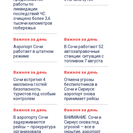
работы по
ликвидации
последствий ЧС:
очищено более 3,6
тысячи километров
побережья
Важное за день
Важное за день
Аэропорт Сочи
В Сочи работают 52
работает в штатном
автозаправочные
режиме
станции: ситуация с
топливом 7 августа
Важное за день
Важное за день
Сочи встретил 4
Отмена угрозы
миллиона гостей:
беспилотников в
безопасность
Сочи и Сириусе:
туристов под особым
аэропорт снова
контролем
принимает рейсы
Важное за день
Важное за день
В аэропорту Сочи
ВНИМАНИЕ: Сочи и
задерживаются
Сириус снова под
рейсы — прокуратура
угрозой — все в
организовала
укрытие, аэропорт