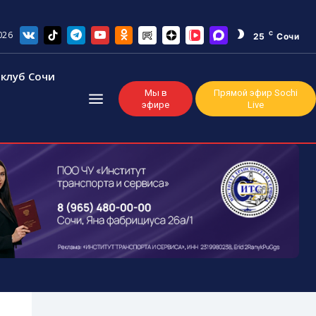
026
C
25
Сочи
клуб Сочи
Мы в
Прямой эфир Sochi
эфире
Live