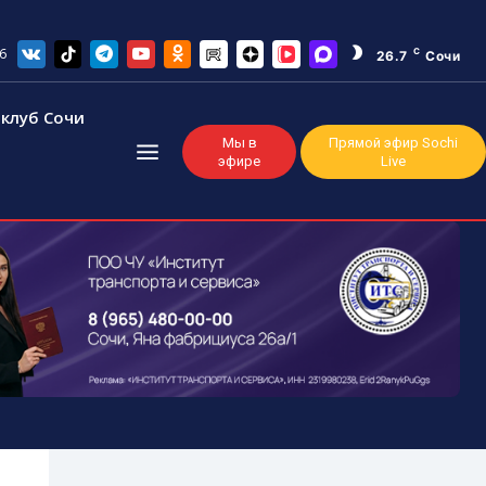
6
C
26.7
Сочи
клуб Сочи
Мы в
Прямой эфир Sochi
эфире
Live