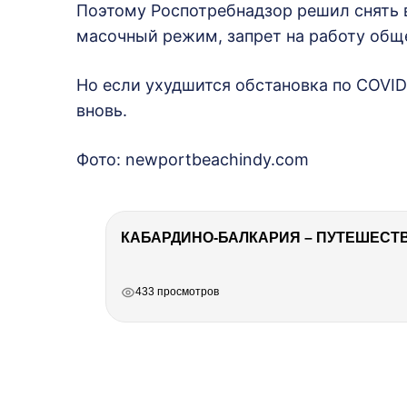
Поэтому Роспотребнадзор решил снять в
масочный режим, запрет на работу обще
Но если ухудшится обстановка по COVID
вновь.
Фото: newportbeachindy.com
КАБАРДИНО-БАЛКАРИЯ – ПУТЕШЕСТВИ
РЕКЛАМА
РЕКЛАМА
РЕКЛАМА
РЕКЛАМА
433 просмотров