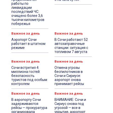
работы по
ликвидации
последствий ЧС:
очищено более 3,6
тысячи километров
побережья
Важное за день
Важное за день
Аэропорт Сочи
В Сочи работают 52
работает в штатном
автозаправочные
режиме
станции: ситуация с
топливом 7 августа
Важное за день
Важное за день
Сочи встретил 4
Отмена угрозы
миллиона гостей:
беспилотников в
безопасность
Сочи и Сириусе:
туристов под особым
аэропорт снова
контролем
принимает рейсы
Важное за день
Важное за день
В аэропорту Сочи
ВНИМАНИЕ: Сочи и
задерживаются
Сириус снова под
рейсы — прокуратура
угрозой — все в
организовала
укрытие, аэропорт