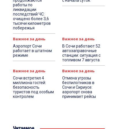
продолжаются
с начала суток
работы по
ликвидации
последствий ЧС:
очищено более 3,6
тысячи километров
побережья
Важное за день
Важное за день
Аэропорт Сочи
В Сочи работают 52
работает в штатном
автозаправочные
режиме
станции: ситуация с
топливом 7 августа
Важное за день
Важное за день
Сочи встретил 4
Отмена угрозы
миллиона гостей:
беспилотников в
безопасность
Сочи и Сириусе:
туристов под особым
аэропорт снова
контролем
принимает рейсы
Читаемое