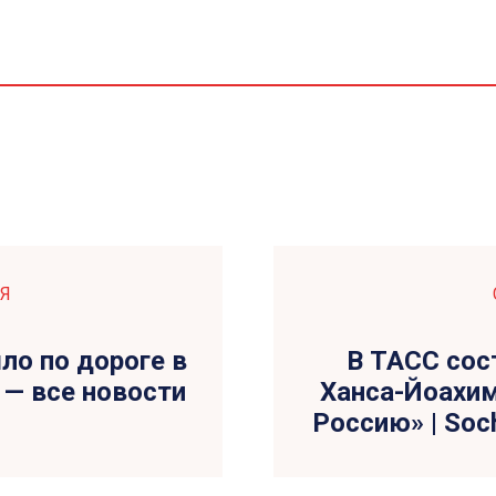
Я
ло по дороге в
В ТАСС сос
 — все новости
Ханса-Йоахим
Россию» | Soc