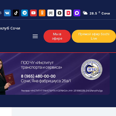
6
C
28.5
Сочи
клуб Сочи
Мы в
Прямой эфир Sochi
эфире
Live