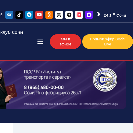
26
C
24.1
Сочи
клуб Сочи
Мы в
Прямой эфир Sochi
эфире
Live