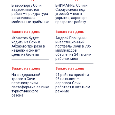
В аэропорту Сочи
ВНИМАНИЕ: Сочи и
задерживаются
Сириус снова под
рейсы — прокуратура
угрозой — все в
организовала
укрытие, аэропорт
мобильные приёмные
прекратил работу
Важное за день
Важное за день
«Комета» будет
Андрей Прошунин:
ходить из Сочи в
инвестиционный
Абхазию три раза в
портфель Сочи в 705
неделю и снизит
миллиардов
цены на билеты
обеспечит 24 тысячи
рабочих мест
Важное за день
Важное за день
На федеральной
91 рейс на прилёт и
трассе в Сочи
96 на вылет —
перенастроили
аэропорт Сочи
светофоры из-за пика
работает в штатном
туристического
режиме
сезона