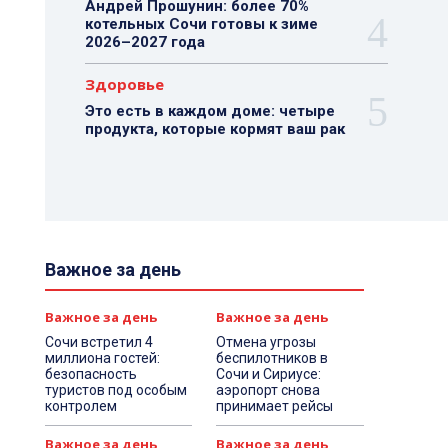
Андрей Прошунин: более 70%
котельных Сочи готовы к зиме
2026–2027 года
Здоровье
Это есть в каждом доме: четыре
продукта, которые кормят ваш рак
Важное за день
Важное за день
Важное за день
Сочи встретил 4
Отмена угрозы
миллиона гостей:
беспилотников в
безопасность
Сочи и Сириусе:
туристов под особым
аэропорт снова
контролем
принимает рейсы
Важное за день
Важное за день