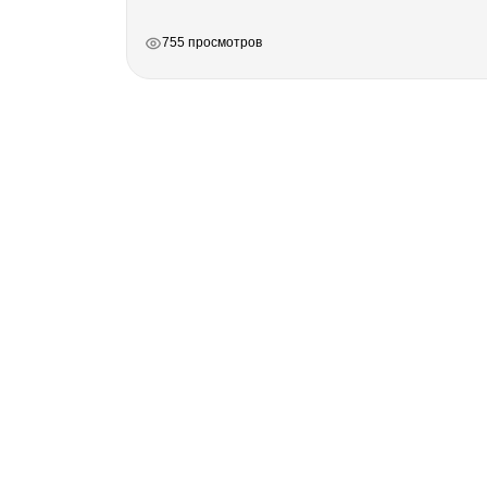
РЕКЛАМА
РЕКЛАМА
РЕКЛАМА
РЕКЛАМА
755 просмотров