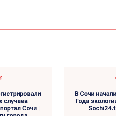
Я
егистрировали
В Сочи начал
х случаев
Года экологи
портал Сочи |
Sochi24.
ти города