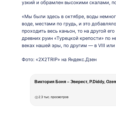
узкий и обрамлен высокими скалами, 
«Мы были здесь в октябре, воды немног
воде, местами по грудь, и это добавля
проходить весь каньон, то на другой его
древних руин «Турецкой крепости» по н
веках нашей эры, по другим — в VIII ил
Фото: «2X2TRIP» на Яндекс.Дзен
РЕКЛАМА
РЕКЛАМА
РЕКЛАМА
РЕКЛАМА
2.3 тыс. просмотров