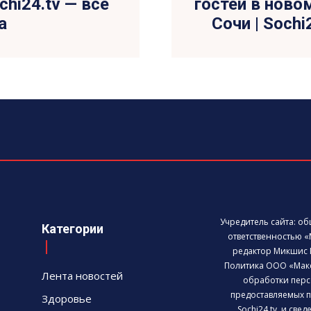
chi24.tv — все
гостей в ново
а
Сочи | Sochi
Учредитель сайта: о
Категории
ответственностью «
редактор Микшис 
Политика ООО «Мак
Лента новостей
обработки перс
предоставляемых п
Здоровье
Sochi24.tv, и све