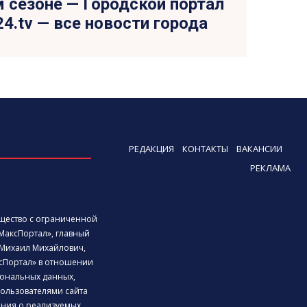
м сезоне — Городской портал
24.tv — все новости города
РЕДАКЦИЯ
КОНТАКТЫ
ВАКАНСИИ
РЕКЛАМА
бщество с ограниченной
МаксПортал», главный
Михаил Михайлович,
сПортал» в отношении
ональных данных,
ользователями сайта
дения о реализуемых