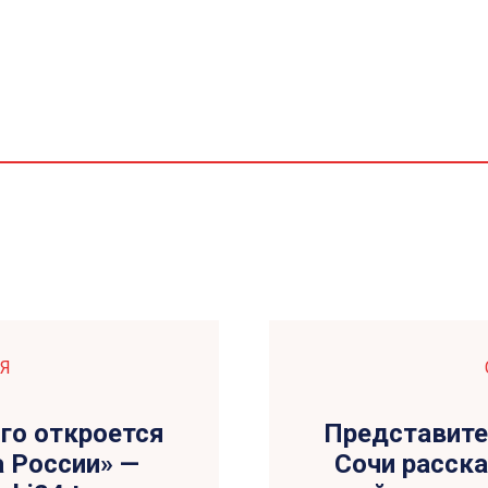
Я
ого откроется
Представите
 России» —
Сочи расска