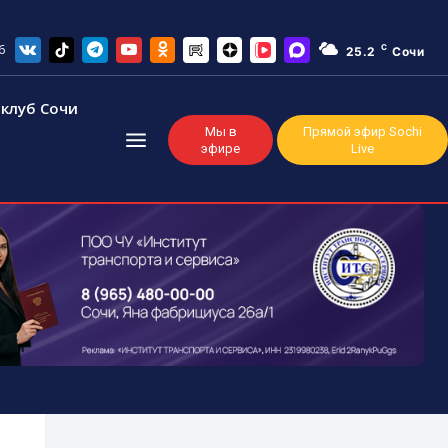
6
C
25.2
Сочи
клуб Сочи
Мы в
Прямой эфир Sochi
эфире
Live