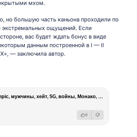
покрытыми мхом.
о, но большую часть каньона проходили по
ло экстремальных ощущений. Если
 стороне, вас будет ждать бонус в виде
екоторым данным построенной в I — II
и Х», — заключила автор.
Виктория Боня – Эверест, P.Diddy, Ozempic, мужчины, хейт, 5G, войны, Монако, ДОМ-2, Трамп, Собчак
0