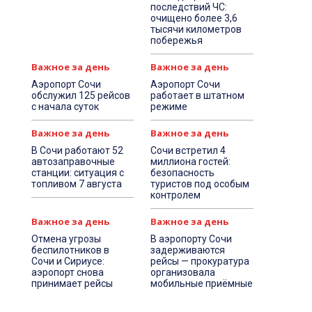
последствий ЧС:
очищено более 3,6
тысячи километров
побережья
Важное за день
Важное за день
Аэропорт Сочи
Аэропорт Сочи
обслужил 125 рейсов
работает в штатном
с начала суток
режиме
Важное за день
Важное за день
В Сочи работают 52
Сочи встретил 4
автозаправочные
миллиона гостей:
станции: ситуация с
безопасность
топливом 7 августа
туристов под особым
контролем
Важное за день
Важное за день
Отмена угрозы
В аэропорту Сочи
беспилотников в
задерживаются
Сочи и Сириусе:
рейсы — прокуратура
аэропорт снова
организовала
принимает рейсы
мобильные приёмные