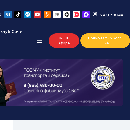
6
C
24.9
Сочи
клуб Сочи
Мы в
Прямой эфир Sochi
эфире
Live