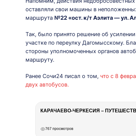
Напомним, действия недобросовестных 
оставляли свои машины в неположенных
маршрута
№22 «ост. к/т Аэлита — ул. 
Так, было принято решение об усилении
участке по переулку Дагомысскому. Бл
стороны уполномоченных органов автоб
маршруту.
Ранее Сочи24 писал о том,
что с 8 февр
двух автобусов.
КАРАЧАЕВО-ЧЕРКЕСИЯ – ПУТЕШЕСТВИ
РЕКЛАМА
РЕКЛАМА
РЕКЛАМА
767 просмотров