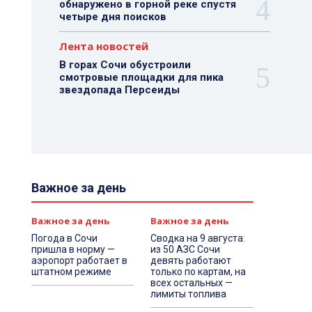
обнаружено в горной реке спустя
четыре дня поисков
Лента новостей
В горах Сочи обустроили
смотровые площадки для пика
звездопада Персеиды
Важное за день
Важное за день
Важное за день
Погода в Сочи
Сводка на 9 августа:
пришла в норму —
из 50 АЗС Сочи
аэропорт работает в
девять работают
штатном режиме
только по картам, на
всех остальных —
лимиты топлива