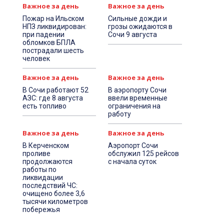
Важное за день
Важное за день
Пожар на Ильском
Сильные дожди и
НПЗ ликвидирован:
грозы ожидаются в
при падении
Сочи 9 августа
обломков БПЛА
пострадали шесть
человек
Важное за день
Важное за день
В Сочи работают 52
В аэропорту Сочи
АЗС: где 8 августа
ввели временные
есть топливо
ограничения на
работу
Важное за день
Важное за день
В Керченском
Аэропорт Сочи
проливе
обслужил 125 рейсов
продолжаются
с начала суток
работы по
ликвидации
последствий ЧС:
очищено более 3,6
тысячи километров
побережья