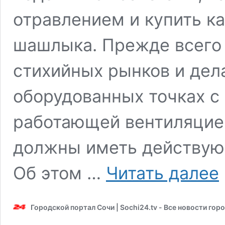
отравлением и купить к
шашлыка. Прежде всего 
стихийных рынков и дела
оборудованных точках с
работающей вентиляцией
должны иметь действую
Ш
Об этом …
Читать далее
б
р
э
Городской портал Сочи | Sochi24.tv - Все новости гор
Р
н