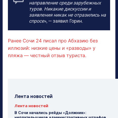
направление среди зарубежных
туров. Никакие дискуссии и
заявления никак не отразились на
спросе
», — заявил Горин.
Ранее Сочи 24 писал про Абхазию без
иллюзий: низкие цены и «разводы» у
пляжа — честный отзыв туриста.
Лента новостей
Лента новостей
В Сочи начались рейды «Должник»:
неплательщиков административных штрафов