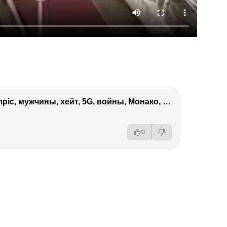
Виктория Боня – Эверест, P.Diddy, Ozempic, мужчины, хейт, 5G, войны, Монако, ДОМ-2, Трамп, Собчак
0