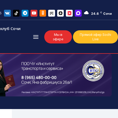
6
C
24.6
Сочи
клуб Сочи
Мы в
Прямой эфир Sochi
эфире
Live