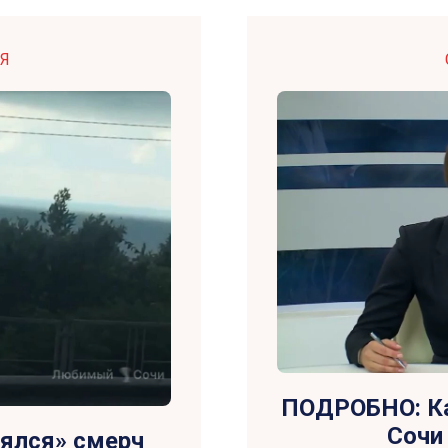
Я
ПОДРОБНО: Ка
Сочи
лялся» смерч