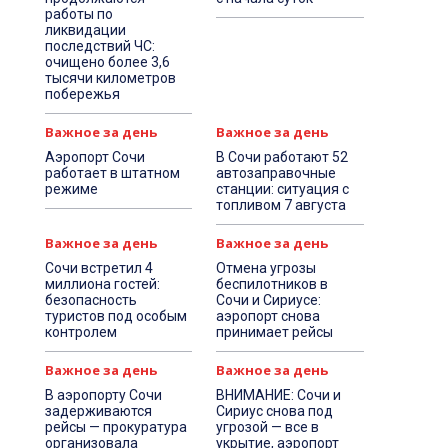
работы по
ликвидации
последствий ЧС:
очищено более 3,6
тысячи километров
побережья
Важное за день
Важное за день
Аэропорт Сочи
В Сочи работают 52
работает в штатном
автозаправочные
режиме
станции: ситуация с
топливом 7 августа
Важное за день
Важное за день
Сочи встретил 4
Отмена угрозы
миллиона гостей:
беспилотников в
безопасность
Сочи и Сириусе:
туристов под особым
аэропорт снова
контролем
принимает рейсы
Важное за день
Важное за день
В аэропорту Сочи
ВНИМАНИЕ: Сочи и
задерживаются
Сириус снова под
рейсы — прокуратура
угрозой — все в
организовала
укрытие, аэропорт