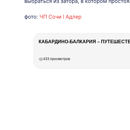
выбраться из затора, в котором просто
фото:
ЧП Сочи l Адлер
КАБАРДИНО-БАЛКАРИЯ – ПУТЕШЕСТВИ
РЕКЛАМА
РЕКЛАМА
РЕКЛАМА
РЕКЛАМА
433 просмотров