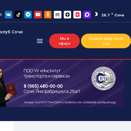
6
C
26.7
Сочи
клуб Сочи
Мы в
Прямой эфир Sochi
эфире
Live