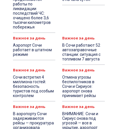
работы по
ликвидации
последствий ЧС:
очищено более 3,6
тысячи километров
побережья
Важное за день
Важное за день
Аэропорт Сочи
В Сочи работают 52
работает в штатном
автозаправочные
режиме
станции: ситуация с
топливом 7 августа
Важное за день
Важное за день
Сочи встретил 4
Отмена угрозы
миллиона гостей:
беспилотников в
безопасность
Сочи и Сириусе:
туристов под особым
аэропорт снова
контролем
принимает рейсы
Важное за день
Важное за день
В аэропорту Сочи
ВНИМАНИЕ: Сочи и
задерживаются
Сириус снова под
рейсы — прокуратура
угрозой — все в
организовала
укрытие, аэропорт