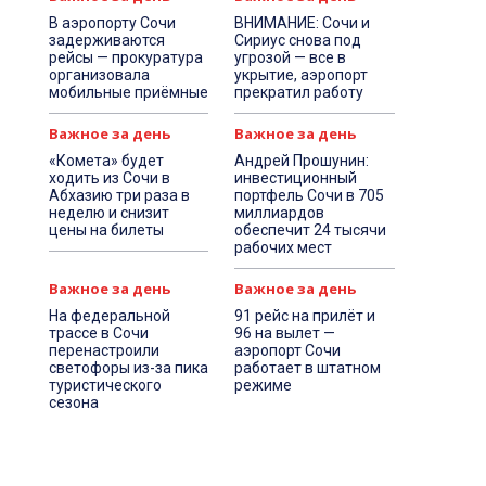
В аэропорту Сочи
ВНИМАНИЕ: Сочи и
задерживаются
Сириус снова под
рейсы — прокуратура
угрозой — все в
организовала
укрытие, аэропорт
мобильные приёмные
прекратил работу
Важное за день
Важное за день
«Комета» будет
Андрей Прошунин:
ходить из Сочи в
инвестиционный
Абхазию три раза в
портфель Сочи в 705
неделю и снизит
миллиардов
цены на билеты
обеспечит 24 тысячи
рабочих мест
Важное за день
Важное за день
На федеральной
91 рейс на прилёт и
трассе в Сочи
96 на вылет —
перенастроили
аэропорт Сочи
светофоры из-за пика
работает в штатном
туристического
режиме
сезона