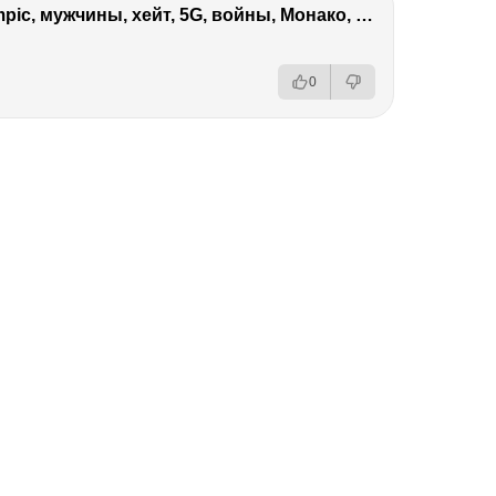
Виктория Боня – Эверест, P.Diddy, Ozempic, мужчины, хейт, 5G, войны, Монако, ДОМ-2, Трамп, Собчак
0