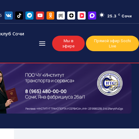
6
C
25.3
Сочи
клуб Сочи
Мы в
Прямой эфир Sochi
эфире
Live