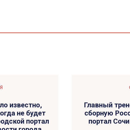
Я
ло известно,
Главный трен
огда не будет
сборную Росс
родской портал
портал Сочи 
овости города