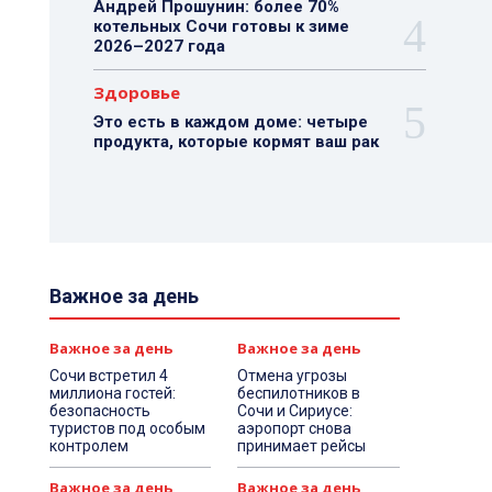
Андрей Прошунин: более 70%
котельных Сочи готовы к зиме
2026–2027 года
Здоровье
Это есть в каждом доме: четыре
продукта, которые кормят ваш рак
Важное за день
Важное за день
Важное за день
Сочи встретил 4
Отмена угрозы
миллиона гостей:
беспилотников в
безопасность
Сочи и Сириусе:
туристов под особым
аэропорт снова
контролем
принимает рейсы
Важное за день
Важное за день