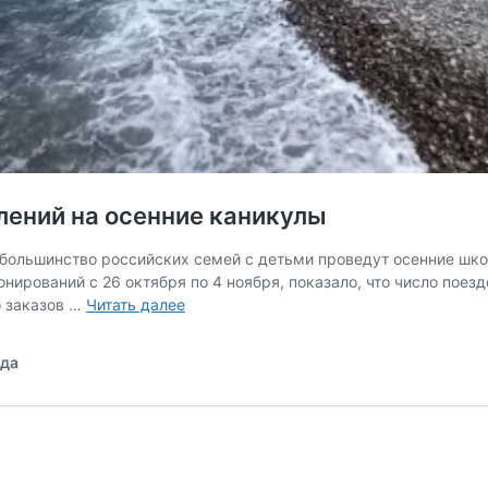
лений на осенние каникулы
большинство российских семей с детьми проведут осенние шко
ирований с 26 октября по 4 ноября, показало, что число поезд
Сочи
о заказов …
Читать далее
и
Дубай
ода
лидируют
среди
направлений
на
осенние
каникулы