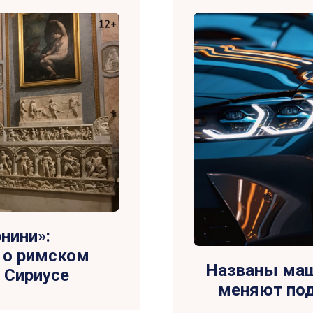
нини»:
 о римском
Названы маш
 Сириусе
меняют по