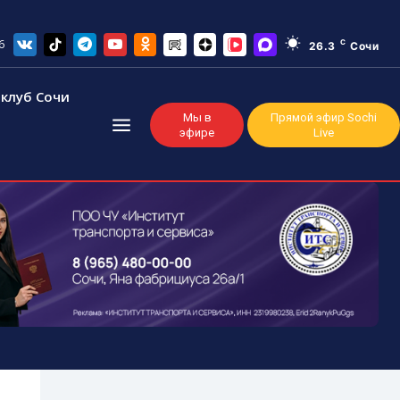
6
C
26.3
Сочи
клуб Сочи
Мы в
Прямой эфир Sochi
эфире
Live