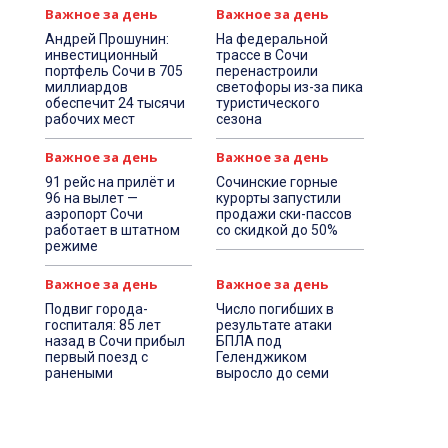
Важное за день
Важное за день
Андрей Прошунин:
На федеральной
инвестиционный
трассе в Сочи
портфель Сочи в 705
перенастроили
миллиардов
светофоры из-за пика
обеспечит 24 тысячи
туристического
рабочих мест
сезона
Важное за день
Важное за день
91 рейс на прилёт и
Сочинские горные
96 на вылет —
курорты запустили
аэропорт Сочи
продажи ски-пассов
работает в штатном
со скидкой до 50%
режиме
Важное за день
Важное за день
Подвиг города-
Число погибших в
госпиталя: 85 лет
результате атаки
назад в Сочи прибыл
БПЛА под
первый поезд с
Геленджиком
ранеными
выросло до семи