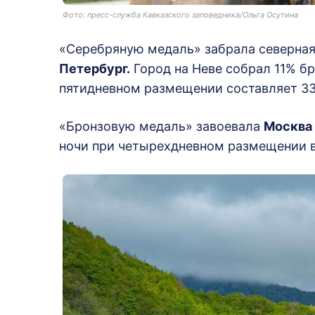
Фото: пресс-служба Кавказского заповедника/Ольга Осутина
«Серебряную медаль» забрала северна
Петербург.
Город на Неве собрал 11% б
пятидневном размещении составляет 33
«Бронзовую медаль» завоевала
Москва
ночи при четырехдневном размещении в