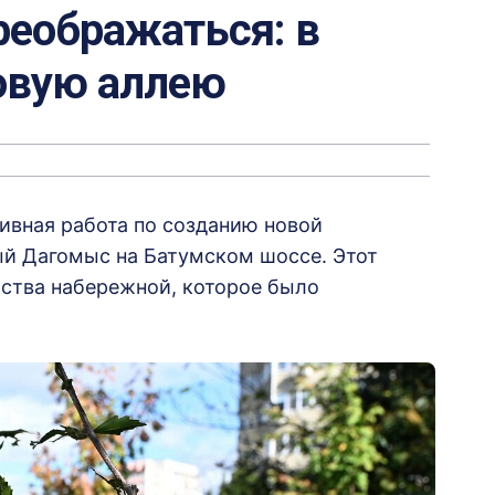
реображаться: в
овую аллею
ивная работа по созданию новой
ый Дагомыс на Батумском шоссе. Этот
ства набережной, которое было