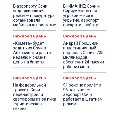
В аэропорту Сочи
ВНИМАНИЕ: Сочи и
задерживаются
Сириус снова под
рейсы — прокуратура
угрозой — все в
организовала
укрытие, аэропорт
мобильные приёмные
прекратил работу
Важное за день
Важное за день
«Комета» будет
Андрей Прошунин:
ходить из Сочи в
инвестиционный
Абхазию три раза в
портфель Сочи в 705
неделю и снизит
миллиардов
цены на билеты
обеспечит 24 тысячи
рабочих мест
Важное за день
Важное за день
На федеральной
91 рейс на прилёт и
трассе в Сочи
96 на вылет —
перенастроили
аэропорт Сочи
светофоры из-за пика
работает в штатном
туристического
режиме
сезона