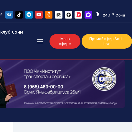
26
C
24.1
Сочи
клуб Сочи
Мы в
Прямой эфир Sochi
эфире
Live