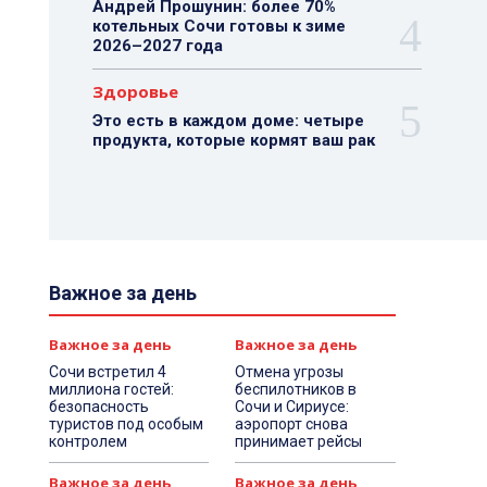
Андрей Прошунин: более 70%
котельных Сочи готовы к зиме
2026–2027 года
Здоровье
Это есть в каждом доме: четыре
продукта, которые кормят ваш рак
Важное за день
Важное за день
Важное за день
Сочи встретил 4
Отмена угрозы
миллиона гостей:
беспилотников в
безопасность
Сочи и Сириусе:
туристов под особым
аэропорт снова
контролем
принимает рейсы
Важное за день
Важное за день