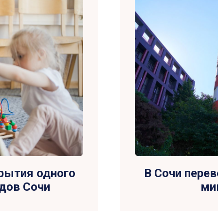
рытия одного
В Сочи пере
адов Сочи
ми