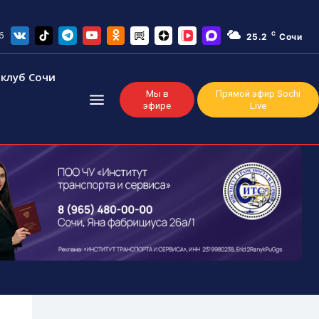
6
C
25.2
Сочи
клуб Сочи
Мы в
Прямой эфир Sochi
эфире
Live