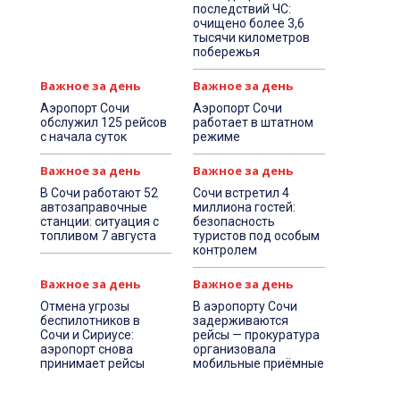
последствий ЧС:
очищено более 3,6
тысячи километров
побережья
Важное за день
Важное за день
Аэропорт Сочи
Аэропорт Сочи
обслужил 125 рейсов
работает в штатном
с начала суток
режиме
Важное за день
Важное за день
В Сочи работают 52
Сочи встретил 4
автозаправочные
миллиона гостей:
станции: ситуация с
безопасность
топливом 7 августа
туристов под особым
контролем
Важное за день
Важное за день
Отмена угрозы
В аэропорту Сочи
беспилотников в
задерживаются
Сочи и Сириусе:
рейсы — прокуратура
аэропорт снова
организовала
принимает рейсы
мобильные приёмные