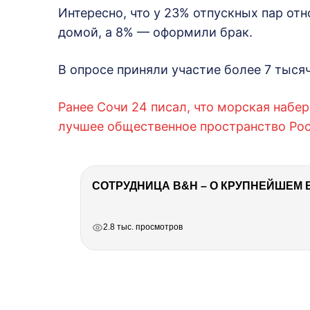
Интересно, что у 23% отпускных пар о
домой, а 8% — оформили брак.
В опросе приняли участие более 7 тыся
Ранее Сочи 24 писал, что морская набе
лучшее общественное пространство Рос
СОТРУДНИЦА B&H – О КРУПНЕЙШЕМ 
РЕКЛАМА
РЕКЛАМА
РЕКЛАМА
РЕКЛАМА
2.8 тыс. просмотров