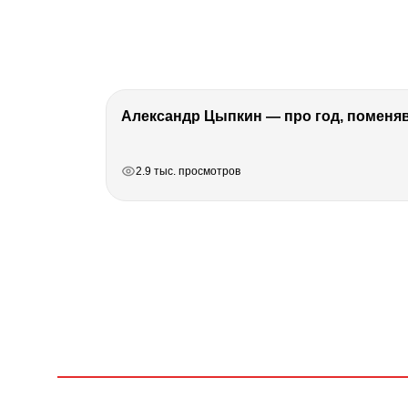
Александр Цыпкин — про год, поменя
РЕКЛАМА
РЕКЛАМА
РЕКЛАМА
2.9 тыс. просмотров