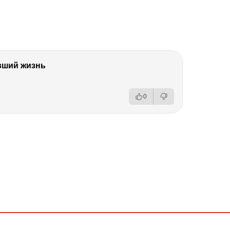
вший жизнь
0