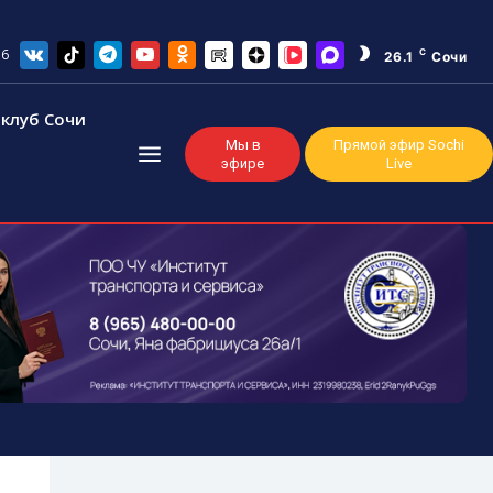
26
C
26.1
Сочи
клуб Сочи
Мы в
Прямой эфир Sochi
эфире
Live