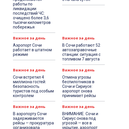
работы по
ликвидации
последствий ЧС:
очищено более 3,6
тысячи километров
побережья
Важное за день
Важное за день
Аэропорт Сочи
В Сочи работают 52
работает в штатном
автозаправочные
режиме
станции: ситуация с
топливом 7 августа
Важное за день
Важное за день
Сочи встретил 4
Отмена угрозы
миллиона гостей:
беспилотников в
безопасность
Сочи и Сириусе:
туристов под особым
аэропорт снова
контролем
принимает рейсы
Важное за день
Важное за день
В аэропорту Сочи
ВНИМАНИЕ: Сочи и
задерживаются
Сириус снова под
рейсы — прокуратура
угрозой — все в
организовала
укрытие, аэропорт