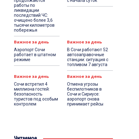
продолжаются
с начала суток
работы по
ликвидации
последствий ЧС:
очищено более 3,6
тысячи километров
побережья
Важное за день
Важное за день
Аэропорт Сочи
В Сочи работают 52
работает в штатном
автозаправочные
режиме
станции: ситуация с
топливом 7 августа
Важное за день
Важное за день
Сочи встретил 4
Отмена угрозы
миллиона гостей:
беспилотников в
безопасность
Сочи и Сириусе:
туристов под особым
аэропорт снова
контролем
принимает рейсы
Читаемое