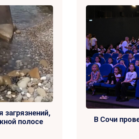
я загрязнений,
В Сочи пров
жной полосе