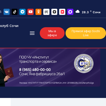
6
C
28.3
Сочи
клуб Сочи
Мы в
Прямой эфир Sochi
эфире
Live