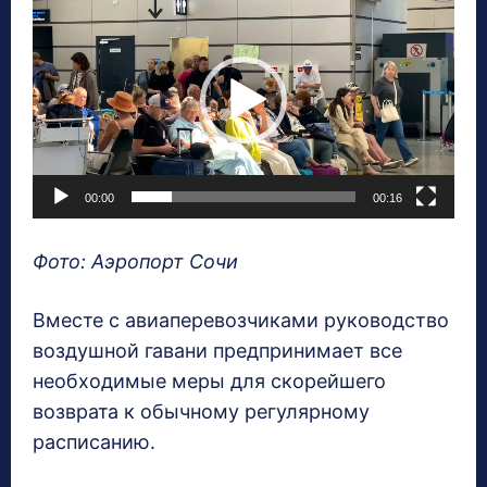
и
д
е
о
п
л
00:00
00:16
е
е
Фото: Аэропорт Сочи
р
Вместе с авиаперевозчиками руководство
воздушной гавани предпринимает все
необходимые меры для скорейшего
возврата к обычному регулярному
расписанию.