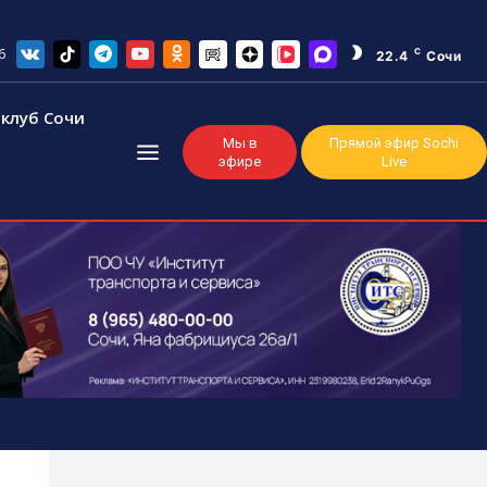
6
C
22.4
Сочи
клуб Сочи
Мы в
Прямой эфир Sochi
эфире
Live