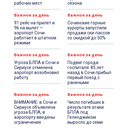
рабочих мест
сезона
Важное за день
Важное за день
91 рейс на прилёт и
Сочинские горные
96 на вылет —
курорты запустили
аэропорт Сочи
продажи ски-пассов
работает в штатном
со скидкой до 50%
режиме
Важное за день
Важное за день
Угроза БЛПА в Сочи и
Подвиг города-
Сириусе отменена:
госпиталя: 85 лет
аэропорт возобновил
назад в Сочи прибыл
работу
первый поезд с
ранеными
Важное за день
Важное за день
ВНИМАНИЕ: в Сочи и
Число погибших в
Сириусе объявлена
результате атаки
угроза БЛПА, в
БПЛА под
аэропорту введены
Геленджиком
ограничения
выросло до семи