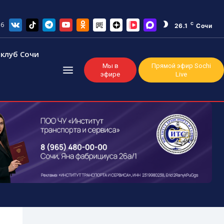
26
C
26.1
Сочи
клуб Сочи
Мы в
Прямой эфир Sochi
эфире
Live