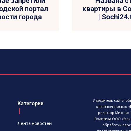
ае запретили
Названа с
одской портал
квартиры в Со
овости города
| Sochi24
Учредитель сайта: о
Категории
ответственностью «
редактор Микшис 
Политика ООО «Мак
Лента новостей
обработки перс