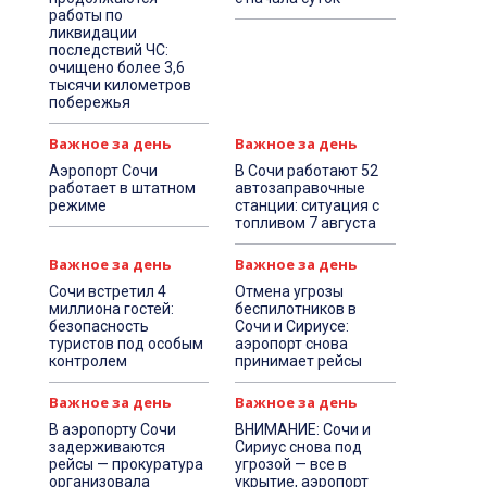
работы по
ликвидации
последствий ЧС:
очищено более 3,6
тысячи километров
побережья
Важное за день
Важное за день
Аэропорт Сочи
В Сочи работают 52
работает в штатном
автозаправочные
режиме
станции: ситуация с
топливом 7 августа
Важное за день
Важное за день
Сочи встретил 4
Отмена угрозы
миллиона гостей:
беспилотников в
безопасность
Сочи и Сириусе:
туристов под особым
аэропорт снова
контролем
принимает рейсы
Важное за день
Важное за день
В аэропорту Сочи
ВНИМАНИЕ: Сочи и
задерживаются
Сириус снова под
рейсы — прокуратура
угрозой — все в
организовала
укрытие, аэропорт