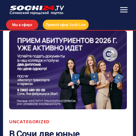
Мы в эфире
Прямой эфир Sochi Live
UNCATEGORIZED
В Сочи две юные