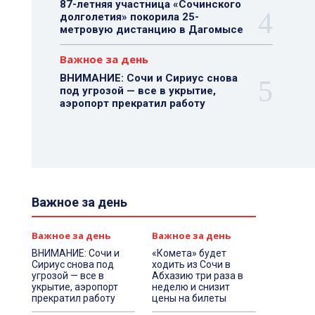
87-летняя участница «Сочинского
долголетия» покорила 25-
метровую дистанцию в Дагомысе
Важное за день
ВНИМАНИЕ: Сочи и Сириус снова
под угрозой — все в укрытие,
аэропорт прекратил работу
Важное за день
Важное за день
Важное за день
ВНИМАНИЕ: Сочи и
«Комета» будет
Сириус снова под
ходить из Сочи в
угрозой — все в
Абхазию три раза в
укрытие, аэропорт
неделю и снизит
прекратил работу
цены на билеты