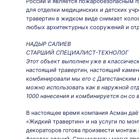
России и является пожаробезопасным п
для отделки медицинских и детских учр
травертин в жидком виде снимает колос
любых архитектурных сооружений и от
НАДЫР САЛИЕВ
СТАРШИЙ СПЕЦИАЛИСТ-ТЕХНОЛОГ
Этот объект выполнен уже в классичес
настоящий травертин, настоящий камень
комбинировали мы его с Дагестанским к
можно использовать как в наружной отде
1000 нанесения и комбинируется он со 
В настоящее время компания Асман даё
«Жидкий травертин» и на услуги по мо
декораторов готова произвести монтаж п
фасадах зданий. Специалисты могут про