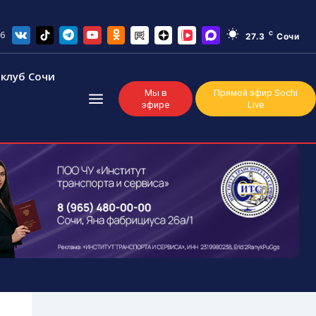
26
C
27.3
Сочи
клуб Сочи
Мы в
Прямой эфир Sochi
эфире
Live