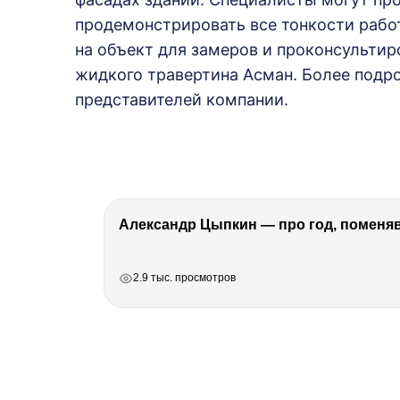
продемонстрировать все тонкости рабо
на объект для замеров и проконсультир
жидкого травертина Асман. Более под
представителей компании.
Александр Цыпкин — про год, поменя
РЕКЛАМА
РЕКЛАМА
РЕКЛАМА
2.9 тыс. просмотров