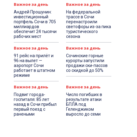
Важное за день
Важное за день
Андрей Прошунин:
На федеральной
инвестиционный
трассе в Сочи
портфель Сочи в 705
перенастроили
миллиардов
светофоры из-за пика
обеспечит 24 тысячи
туристического
рабочих мест
сезона
Важное за день
Важное за день
91 рейс на прилёт и
Сочинские горные
96 на вылет —
курорты запустили
аэропорт Сочи
продажи ски-пассов
работает в штатном
со скидкой до 50%
режиме
Важное за день
Важное за день
Подвиг города-
Число погибших в
госпиталя: 85 лет
результате атаки
назад в Сочи прибыл
БПЛА под
первый поезд с
Геленджиком
ранеными
выросло до семи