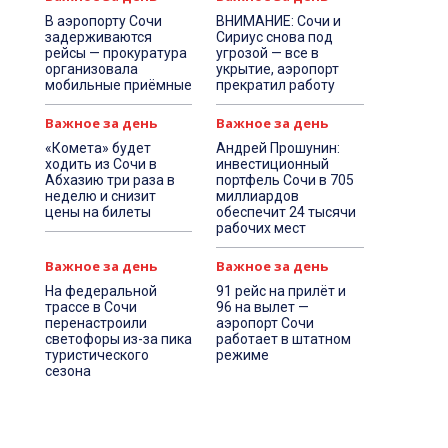
В аэропорту Сочи
ВНИМАНИЕ: Сочи и
задерживаются
Сириус снова под
рейсы — прокуратура
угрозой — все в
организовала
укрытие, аэропорт
мобильные приёмные
прекратил работу
Важное за день
Важное за день
«Комета» будет
Андрей Прошунин:
ходить из Сочи в
инвестиционный
Абхазию три раза в
портфель Сочи в 705
неделю и снизит
миллиардов
цены на билеты
обеспечит 24 тысячи
рабочих мест
Важное за день
Важное за день
На федеральной
91 рейс на прилёт и
трассе в Сочи
96 на вылет —
перенастроили
аэропорт Сочи
светофоры из-за пика
работает в штатном
туристического
режиме
сезона