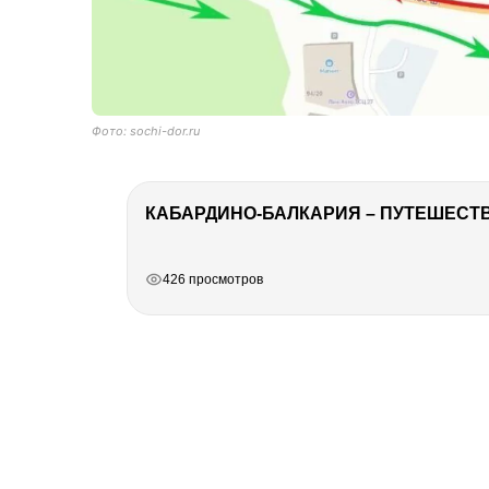
Фото: sochi-dor.ru
КАБАРДИНО-БАЛКАРИЯ – ПУТЕШЕСТВИ
РЕКЛАМА
РЕКЛАМА
РЕКЛАМА
426 просмотров