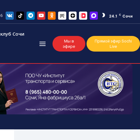
26
C
24.1
Сочи
клуб Сочи
Мы в
Прямой эфир Sochi
эфире
Live