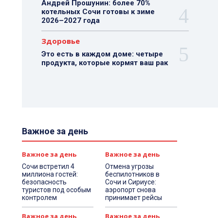
Андрей Прошунин: более 70%
котельных Сочи готовы к зиме
2026–2027 года
Здоровье
Это есть в каждом доме: четыре
продукта, которые кормят ваш рак
Важное за день
Важное за день
Важное за день
Сочи встретил 4
Отмена угрозы
миллиона гостей:
беспилотников в
безопасность
Сочи и Сириусе:
туристов под особым
аэропорт снова
контролем
принимает рейсы
Важное за день
Важное за день