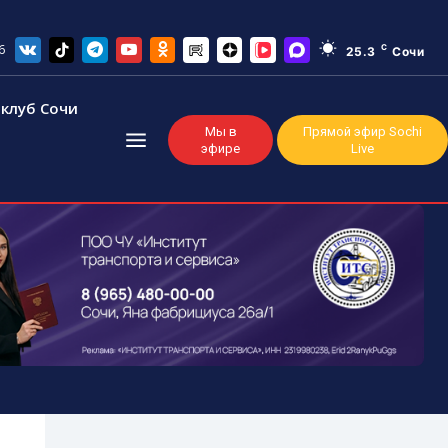
6
C
25.3
Сочи
клуб Сочи
Мы в
Прямой эфир Sochi
эфире
Live