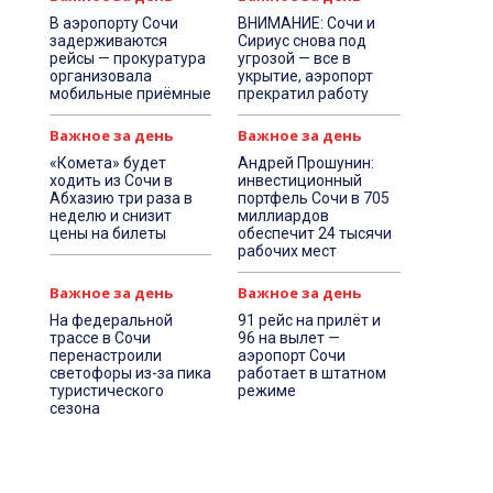
В аэропорту Сочи
ВНИМАНИЕ: Сочи и
задерживаются
Сириус снова под
рейсы — прокуратура
угрозой — все в
организовала
укрытие, аэропорт
мобильные приёмные
прекратил работу
Важное за день
Важное за день
«Комета» будет
Андрей Прошунин:
ходить из Сочи в
инвестиционный
Абхазию три раза в
портфель Сочи в 705
неделю и снизит
миллиардов
цены на билеты
обеспечит 24 тысячи
рабочих мест
Важное за день
Важное за день
На федеральной
91 рейс на прилёт и
трассе в Сочи
96 на вылет —
перенастроили
аэропорт Сочи
светофоры из-за пика
работает в штатном
туристического
режиме
сезона