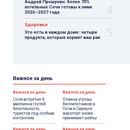
Андрей Прошунин: более 70%
котельных Сочи готовы к зиме
2026–2027 года
Здоровье
Это есть в каждом доме: четыре
продукта, которые кормят ваш рак
Важное за день
Важное за день
Важное за день
Сочи встретил 4
Отмена угрозы
миллиона гостей:
беспилотников в
безопасность
Сочи и Сириусе:
туристов под особым
аэропорт снова
контролем
принимает рейсы
Важное за день
Важное за день