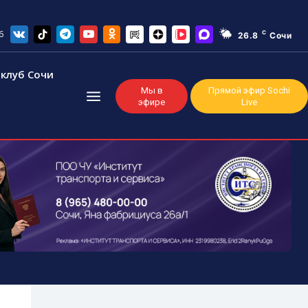
6
C
26.8
Сочи
клуб Сочи
Мы в
Прямой эфир Sochi
эфире
Live