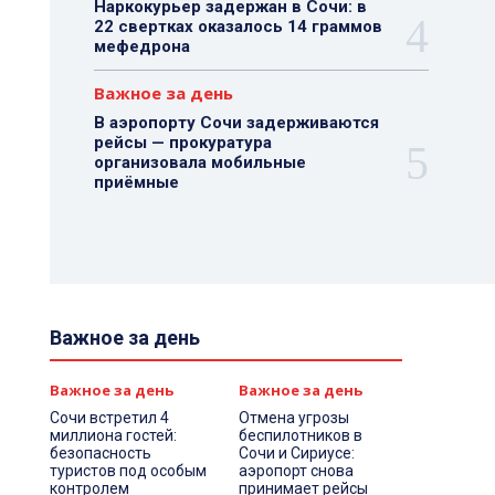
Наркокурьер задержан в Сочи: в
22 свертках оказалось 14 граммов
мефедрона
Важное за день
В аэропорту Сочи задерживаются
рейсы — прокуратура
организовала мобильные
приёмные
Важное за день
Важное за день
Важное за день
Сочи встретил 4
Отмена угрозы
миллиона гостей:
беспилотников в
безопасность
Сочи и Сириусе:
туристов под особым
аэропорт снова
контролем
принимает рейсы