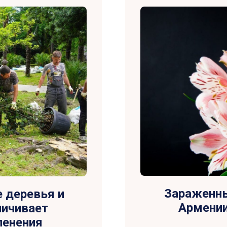
Зараженны
е деревья и
Армении
личивает
ленения