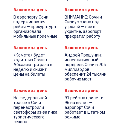
Важное за день
Важное за день
В аэропорту Сочи
ВНИМАНИЕ: Сочи и
задерживаются
Сириус снова под
рейсы — прокуратура
угрозой — все в
организовала
укрытие, аэропорт
мобильные приёмные
прекратил работу
Важное за день
Важное за день
«Комета» будет
Андрей Прошунин:
ходить из Сочи в
инвестиционный
Абхазию три раза в
портфель Сочи в 705
неделю и снизит
миллиардов
цены на билеты
обеспечит 24 тысячи
рабочих мест
Важное за день
Важное за день
На федеральной
91 рейс на прилёт и
трассе в Сочи
96 на вылет —
перенастроили
аэропорт Сочи
светофоры из-за пика
работает в штатном
туристического
режиме
сезона