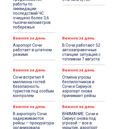
работы по
ликвидации
последствий ЧС:
очищено более 3,6
тысячи километров
побережья
Важное за день
Важное за день
Аэропорт Сочи
В Сочи работают 52
работает в штатном
автозаправочные
режиме
станции: ситуация с
топливом 7 августа
Важное за день
Важное за день
Сочи встретил 4
Отмена угрозы
миллиона гостей:
беспилотников в
безопасность
Сочи и Сириусе:
туристов под особым
аэропорт снова
контролем
принимает рейсы
Важное за день
Важное за день
В аэропорту Сочи
ВНИМАНИЕ: Сочи и
задерживаются
Сириус снова под
рейсы — прокуратура
угрозой — все в
организовала
укрытие, аэропорт