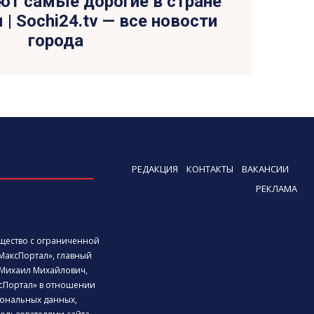
ют самые дорогие в стране
| Sochi24.tv — все новости
города
РЕДАКЦИЯ
КОНТАКТЫ
ВАКАНСИИ
РЕКЛАМА
бщество с ограниченной
МаксПортал», главный
Михаил Михайлович,
сПортал» в отношении
ональных данных,