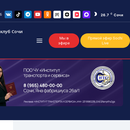
6
C
26.7
Сочи
клуб Сочи
Мы в
Прямой эфир Sochi
эфире
Live