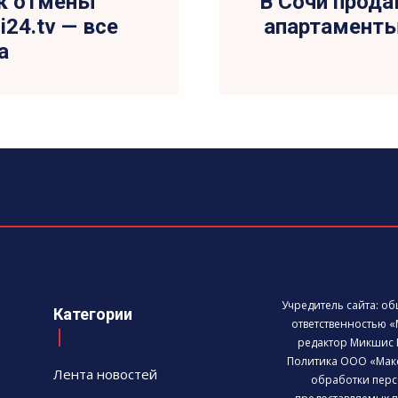
ок отмены
В Сочи прода
24.tv — все
апартаменты 
а
Учредитель сайта: о
Категории
ответственностью «
редактор Микшис 
Политика ООО «Мак
Лента новостей
обработки перс