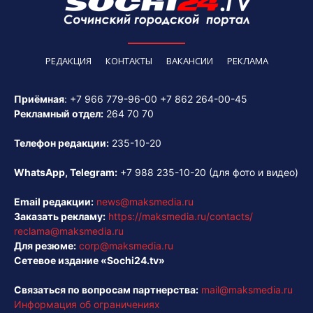
РЕДАКЦИЯ
КОНТАКТЫ
ВАКАНСИИ
РЕКЛАМА
Приёмная
:
+7 966 779-96-00
+7 862 264-00-45
Рекламный отдел:
264 70 70
Телефон редакции:
235-10-20
WhatsApp, Telegram:
+7 988 235-10-20
(для фото и видео)
Email редакции:
news@maksmedia.ru
Заказать рекламу:
https://maksmedia.ru/contacts/
reclama@maksmedia.ru
Для резюме:
corp@maksmedia.ru
Сетевое издание «Sochi24.tv»
Связаться по вопросам партнерства:
mail@maksmedia.ru
Информация об ограничениях