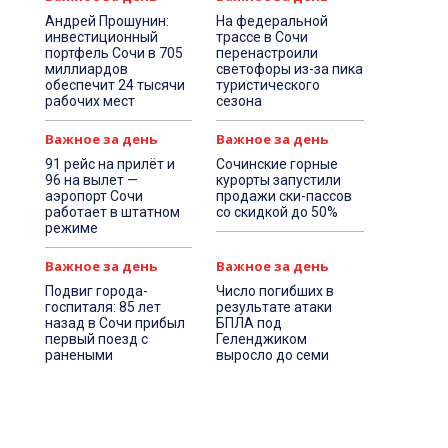
Андрей Прошунин:
На федеральной
инвестиционный
трассе в Сочи
портфель Сочи в 705
перенастроили
миллиардов
светофоры из-за пика
обеспечит 24 тысячи
туристического
рабочих мест
сезона
Важное за день
Важное за день
91 рейс на прилёт и
Сочинские горные
96 на вылет —
курорты запустили
аэропорт Сочи
продажи ски-пассов
работает в штатном
со скидкой до 50%
режиме
Важное за день
Важное за день
Подвиг города-
Число погибших в
госпиталя: 85 лет
результате атаки
назад в Сочи прибыл
БПЛА под
первый поезд с
Геленджиком
ранеными
выросло до семи