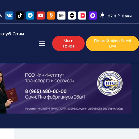
26
C
27.3
Сочи
клуб Сочи
Мы в
Прямой эфир Sochi
эфире
Live