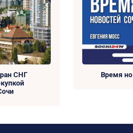
тран СНГ
Время но
окупкой
Сочи