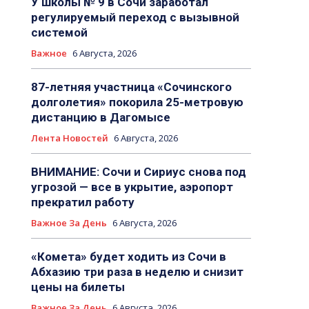
У школы № 9 в Сочи заработал
регулируемый переход с вызывной
системой
Важное
6 Августа, 2026
87-летняя участница «Сочинского
долголетия» покорила 25-метровую
дистанцию в Дагомысе
Лента Новостей
6 Августа, 2026
ВНИМАНИЕ: Сочи и Сириус снова под
угрозой — все в укрытие, аэропорт
прекратил работу
Важное За День
6 Августа, 2026
«Комета» будет ходить из Сочи в
Абхазию три раза в неделю и снизит
цены на билеты
Важное За День
6 Августа, 2026