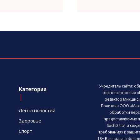
Учредитель сайта: о
Категории
ответственностью «
редактор Микшис 
Политика ООО «Мак
Лента новостей
обработки перс
предоставляемых п
Здоровье
Sochi24.tv, и све
Спорт
требованиях к защит
18+ Все права соблюд