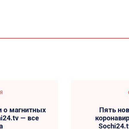
Я
 о магнитных
Пять но
i24.tv — все
коронавир
а
Sochi24.