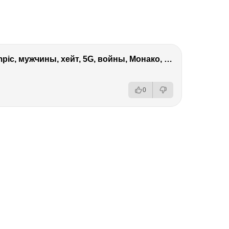
Виктория Боня – Эверест, P.Diddy, Ozempic, мужчины, хейт, 5G, войны, Монако, ДОМ-2, Трамп, Собчак
0