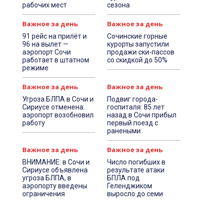
рабочих мест
сезона
Важное за день
Важное за день
91 рейс на прилёт и
Сочинские горные
96 на вылет —
курорты запустили
аэропорт Сочи
продажи ски-пассов
работает в штатном
со скидкой до 50%
режиме
Важное за день
Важное за день
Угроза БЛПА в Сочи и
Подвиг города-
Сириусе отменена:
госпиталя: 85 лет
аэропорт возобновил
назад в Сочи прибыл
работу
первый поезд с
ранеными
Важное за день
Важное за день
ВНИМАНИЕ: в Сочи и
Число погибших в
Сириусе объявлена
результате атаки
угроза БЛПА, в
БПЛА под
аэропорту введены
Геленджиком
ограничения
выросло до семи