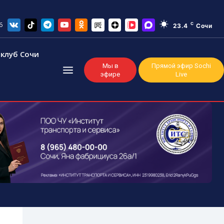
6
C
23.4
Сочи
клуб Сочи
Мы в
Прямой эфир Sochi
эфире
Live