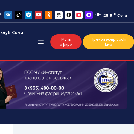
6
C
26.9
Сочи
клуб Сочи
Мы в
Прямой эфир Sochi
эфире
Live