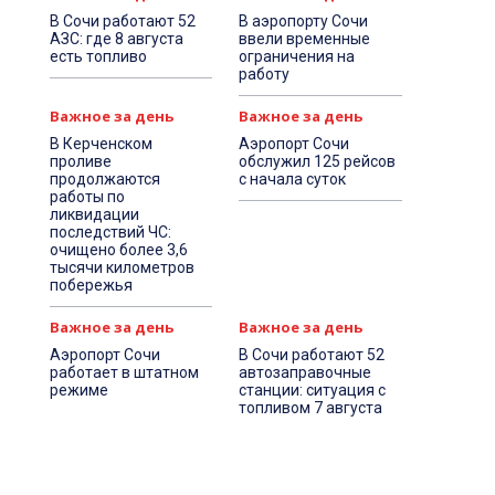
В Сочи работают 52
В аэропорту Сочи
АЗС: где 8 августа
ввели временные
есть топливо
ограничения на
работу
Важное за день
Важное за день
В Керченском
Аэропорт Сочи
проливе
обслужил 125 рейсов
продолжаются
с начала суток
работы по
ликвидации
последствий ЧС:
очищено более 3,6
тысячи километров
побережья
Важное за день
Важное за день
Аэропорт Сочи
В Сочи работают 52
работает в штатном
автозаправочные
режиме
станции: ситуация с
топливом 7 августа