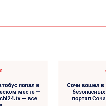
Я
втобус попал в
Сочи вошел в
еском месте —
безопасных
chi24.tv — все
портал Сочи 
а