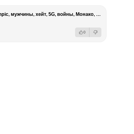
Виктория Боня – Эверест, P.Diddy, Ozempic, мужчины, хейт, 5G, войны, Монако, ДОМ-2, Трамп, Собчак
0