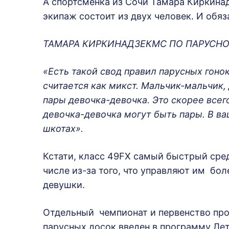
А спортсменка из Сочи Тамара Киркинадз
экипаж состоит из двух человек. И обяз
ТАМАРА КИРКИНАДЗЕКМС ПО ПАРУСН
«Есть такой свод правил парусных гоно
считается как микст. Мальчик-мальчик,
пары девочка-девочка. Это скорее всего
девочка-девочка могут быть пары. В ваш
шкотах».
Кстати, класс 49FX самый быстрый сред
числе из-за того, что управляют им бол
девушки.
Отдельный чемпионат и первенство пров
парусных досок введен в программу Ле