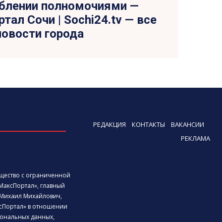
блении полномочиями —
тал Сочи | Sochi24.tv — все
новости города
РЕДАКЦИЯ
КОНТАКТЫ
ВАКАНСИИ
РЕКЛАМА
бщество с ограниченной
МаксПортал», главный
Михаил Михайлович,
сПортал» в отношении
ональных данных,