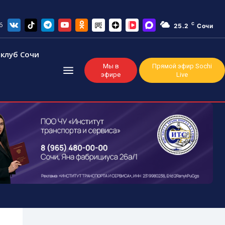
6
C
25.2
Сочи
клуб Сочи
Мы в
Прямой эфир Sochi
эфире
Live