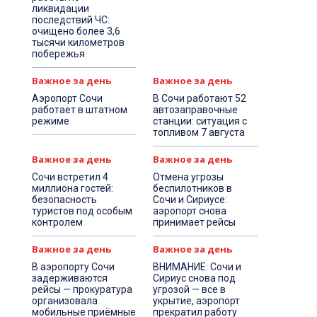
ликвидации
последствий ЧС:
очищено более 3,6
тысячи километров
побережья
Важное за день
Важное за день
Аэропорт Сочи
В Сочи работают 52
работает в штатном
автозаправочные
режиме
станции: ситуация с
топливом 7 августа
Важное за день
Важное за день
Сочи встретил 4
Отмена угрозы
миллиона гостей:
беспилотников в
безопасность
Сочи и Сириусе:
туристов под особым
аэропорт снова
контролем
принимает рейсы
Важное за день
Важное за день
В аэропорту Сочи
ВНИМАНИЕ: Сочи и
задерживаются
Сириус снова под
рейсы — прокуратура
угрозой — все в
организовала
укрытие, аэропорт
мобильные приёмные
прекратил работу