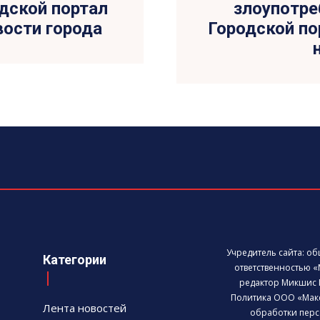
одской портал
злоупотре
овости города
Городской пор
Учредитель сайта: о
Категории
ответственностью «
редактор Микшис 
Политика ООО «Мак
Лента новостей
обработки перс