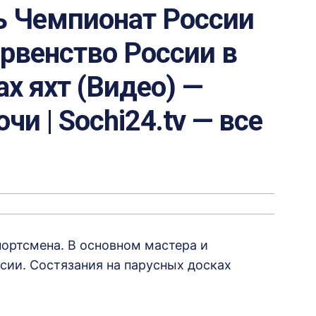
ь Чемпионат России
ервенство России в
х яхт (Видео) —
чи | Sochi24.tv — все
портсмена. В основном мастера и
ссии. Состязания на парусных досках