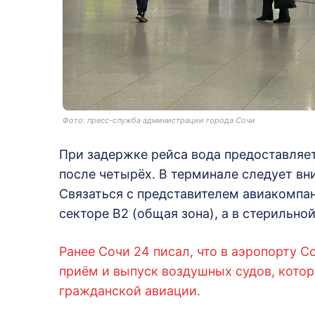
Фото: пресс-служба администрации города Сочи
При задержке рейса вода предоставляет
после четырёх. В терминале следует в
Связаться с представителем авиакомпа
секторе В2 (общая зона), а в стерильной
Ранее Сочи 24 писал, что в аэропорту 
приём и выпуск воздушных судов, кото
гражданской авиации.