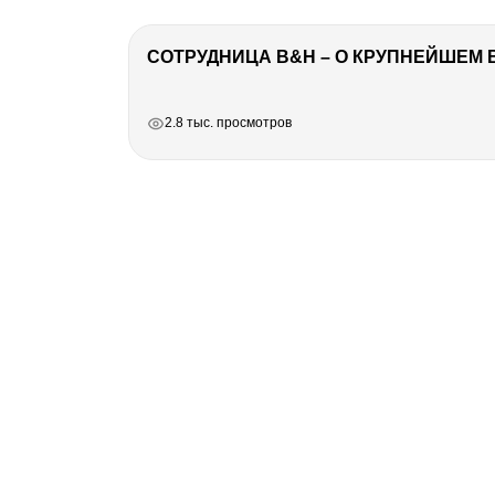
СОТРУДНИЦА B&H – О КРУПНЕЙШЕМ 
РЕКЛАМА
РЕКЛАМА
РЕКЛАМА
2.8 тыс. просмотров