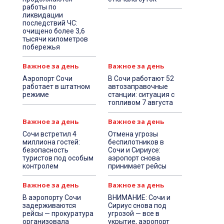
работы по
ликвидации
последствий ЧС:
очищено более 3,6
тысячи километров
побережья
Важное за день
Важное за день
Аэропорт Сочи
В Сочи работают 52
работает в штатном
автозаправочные
режиме
станции: ситуация с
топливом 7 августа
Важное за день
Важное за день
Сочи встретил 4
Отмена угрозы
миллиона гостей:
беспилотников в
безопасность
Сочи и Сириусе:
туристов под особым
аэропорт снова
контролем
принимает рейсы
Важное за день
Важное за день
В аэропорту Сочи
ВНИМАНИЕ: Сочи и
задерживаются
Сириус снова под
рейсы — прокуратура
угрозой — все в
организовала
укрытие, аэропорт