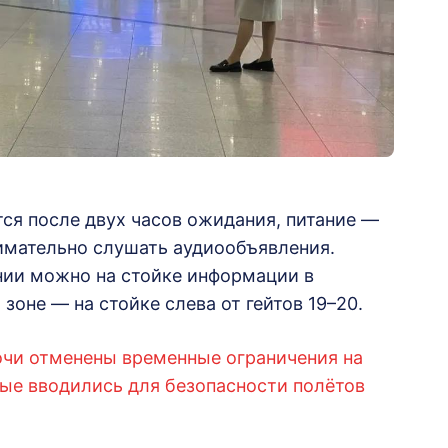
ся после двух часов ожидания, питание —
нимательно слушать аудиообъявления.
нии можно на стойке информации в
 зоне — на стойке слева от гейтов 19–20.
Сочи отменены временные ограничения на
рые вводились для безопасности полётов