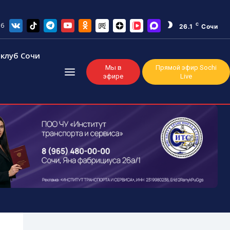
26
C
26.1
Сочи
клуб Сочи
Мы в
Прямой эфир Sochi
эфире
Live