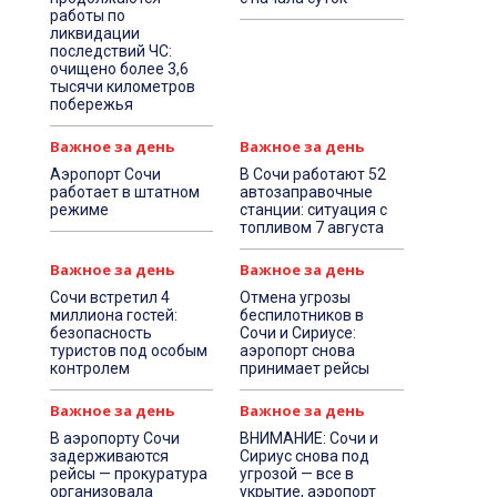
работы по
ликвидации
последствий ЧС:
очищено более 3,6
тысячи километров
побережья
Важное за день
Важное за день
Аэропорт Сочи
В Сочи работают 52
работает в штатном
автозаправочные
режиме
станции: ситуация с
топливом 7 августа
Важное за день
Важное за день
Сочи встретил 4
Отмена угрозы
миллиона гостей:
беспилотников в
безопасность
Сочи и Сириусе:
туристов под особым
аэропорт снова
контролем
принимает рейсы
Важное за день
Важное за день
В аэропорту Сочи
ВНИМАНИЕ: Сочи и
задерживаются
Сириус снова под
рейсы — прокуратура
угрозой — все в
организовала
укрытие, аэропорт