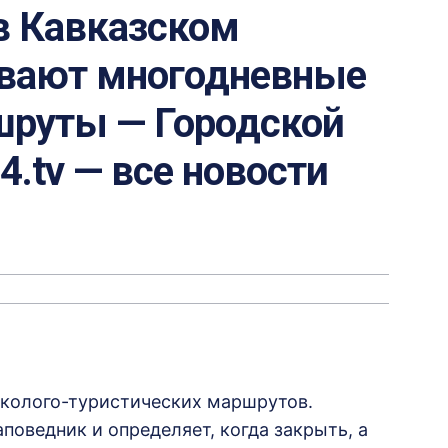
 в Кавказском
ывают многодневные
шруты — Городской
24.tv — все новости
эколого-туристических маршрутов.
аповедник и определяет, когда закрыть, а