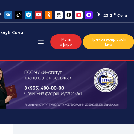
6
C
23.2
Сочи
клуб Сочи
Мы в
Прямой эфир Sochi
эфире
Live