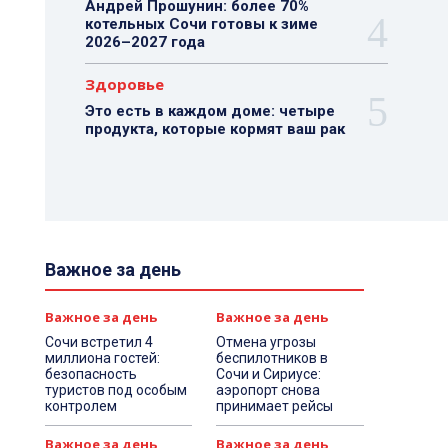
Андрей Прошунин: более 70%
котельных Сочи готовы к зиме
2026–2027 года
Здоровье
Это есть в каждом доме: четыре
продукта, которые кормят ваш рак
Важное за день
Важное за день
Важное за день
Сочи встретил 4
Отмена угрозы
миллиона гостей:
беспилотников в
безопасность
Сочи и Сириусе:
туристов под особым
аэропорт снова
контролем
принимает рейсы
Важное за день
Важное за день