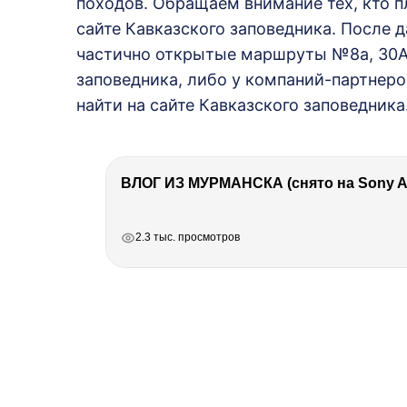
походов. Обращаем внимание тех, кто п
сайте Кавказского заповедника. После 
частично открытые маршруты №8а, 30А,
заповедника, либо у компаний-партнер
найти на сайте Кавказского заповедника
ВЛОГ ИЗ МУРМАНСКА (снято на Sony A7
РЕКЛАМА
РЕКЛАМА
РЕКЛАМА
РЕКЛАМА
2.3 тыс. просмотров