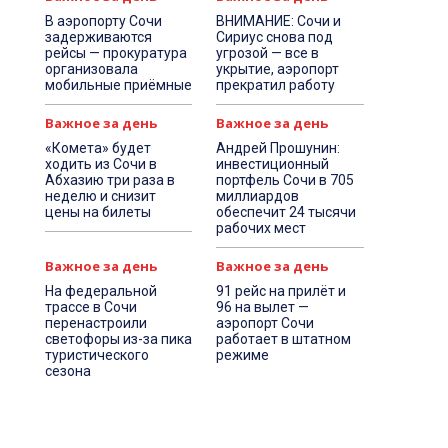
В аэропорту Сочи
ВНИМАНИЕ: Сочи и
задерживаются
Сириус снова под
рейсы — прокуратура
угрозой — все в
организовала
укрытие, аэропорт
мобильные приёмные
прекратил работу
Важное за день
Важное за день
«Комета» будет
Андрей Прошунин:
ходить из Сочи в
инвестиционный
Абхазию три раза в
портфель Сочи в 705
неделю и снизит
миллиардов
цены на билеты
обеспечит 24 тысячи
рабочих мест
Важное за день
Важное за день
На федеральной
91 рейс на прилёт и
трассе в Сочи
96 на вылет —
перенастроили
аэропорт Сочи
светофоры из-за пика
работает в штатном
туристического
режиме
сезона