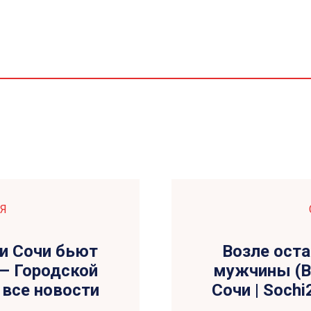
Я
ли Сочи бьют
Возле оста
— Городской
мужчины (В
— все новости
Сочи | Sochi