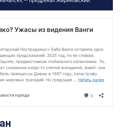
 начался», — предрекал Жириновский.
ан