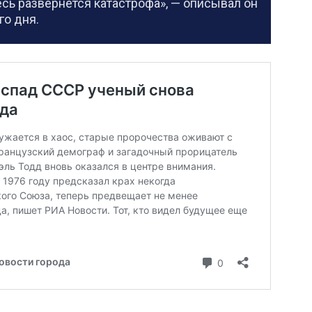
есь развернется катастрофа», — описывал он
го дня.