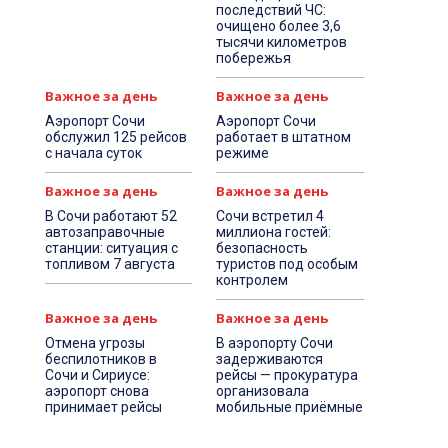
последствий ЧС:
очищено более 3,6
тысячи километров
побережья
Важное за день
Важное за день
Аэропорт Сочи
Аэропорт Сочи
обслужил 125 рейсов
работает в штатном
с начала суток
режиме
Важное за день
Важное за день
В Сочи работают 52
Сочи встретил 4
автозаправочные
миллиона гостей:
станции: ситуация с
безопасность
топливом 7 августа
туристов под особым
контролем
Важное за день
Важное за день
Отмена угрозы
В аэропорту Сочи
беспилотников в
задерживаются
Сочи и Сириусе:
рейсы — прокуратура
аэропорт снова
организовала
принимает рейсы
мобильные приёмные