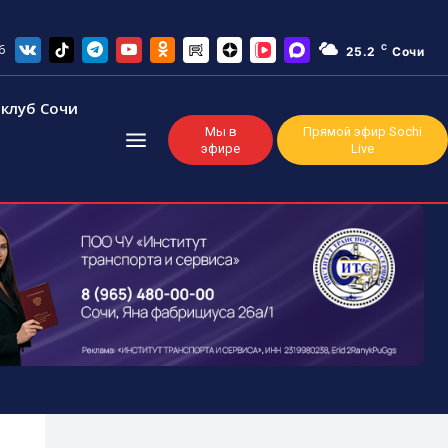
6
C
25.2
Сочи
клуб Сочи
Мы в
Прямой эфир Sochi
эфире
Live