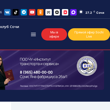
26
C
27.2
Сочи
клуб Сочи
Мы в
Прямой эфир Sochi
эфире
Live