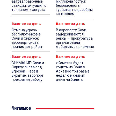
автозаправочные
миллиона гостей:
станции: ситуация с
безопасность
топливом 7 августа
туристов под особым
контролем
Важное за день
Важное за день
Отмена угрозы
В аэропорту Сочи
беспилотников в
задерживаются
Сочи и Сириусе:
рейсы — прокуратура
аэропорт снова
организовала
принимает рейсы
мобильные приёмные
Важное за день
Важное за день
ВНИМАНИЕ: Сочи и
«Комета» будет
Сириус снова под
ходить из Сочи в
угрозой — все в
Абхазию три раза в
укрытие, аэропорт
неделю и снизит
прекратил работу
цены на билеты
Читаемое