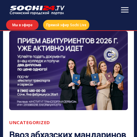
Мы в эфире
Прямой эфир Sochi Live
UNCATEGORIZED
Ввоз абхазских мандаринов