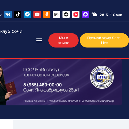
6
C
28.5
Сочи
клуб Сочи
Мы в
Прямой эфир Sochi
эфире
Live