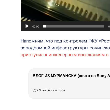
00:00
0
Напомним, что под контролем ФКУ «Рос
аэродромной инфраструктуры сочинско
приступил к инженерным изысканиям в 
ВЛОГ ИЗ МУРМАНСКА (снято на Sony A7
РЕКЛАМА
РЕКЛАМА
РЕКЛАМА
РЕКЛАМА
2.3 тыс. просмотров