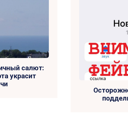
ничный салют:
рта украсит
очи
Осторожно
поддел