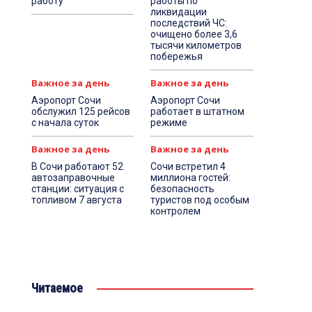
работу
работы по
ликвидации
последствий ЧС:
очищено более 3,6
тысячи километров
побережья
Важное за день
Важное за день
Аэропорт Сочи
Аэропорт Сочи
обслужил 125 рейсов
работает в штатном
с начала суток
режиме
Важное за день
Важное за день
В Сочи работают 52
Сочи встретил 4
автозаправочные
миллиона гостей:
станции: ситуация с
безопасность
топливом 7 августа
туристов под особым
контролем
Читаемое