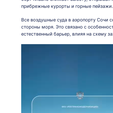
прибрежные курорты и горные пейзажи.
Все воздушные суда в аэропорту Сочи 
стороны моря. Это связано с особеннос
естественный барьер, влияя на схему за
В
и
д
е
о
п
л
е
е
р