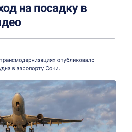
од на посадку в
идео
странсмодернизация» опубликовало
дна в аэропорту Сочи.