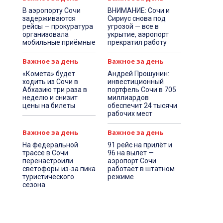
В аэропорту Сочи
ВНИМАНИЕ: Сочи и
задерживаются
Сириус снова под
рейсы — прокуратура
угрозой — все в
организовала
укрытие, аэропорт
мобильные приёмные
прекратил работу
Важное за день
Важное за день
«Комета» будет
Андрей Прошунин:
ходить из Сочи в
инвестиционный
Абхазию три раза в
портфель Сочи в 705
неделю и снизит
миллиардов
цены на билеты
обеспечит 24 тысячи
рабочих мест
Важное за день
Важное за день
На федеральной
91 рейс на прилёт и
трассе в Сочи
96 на вылет —
перенастроили
аэропорт Сочи
светофоры из-за пика
работает в штатном
туристического
режиме
сезона