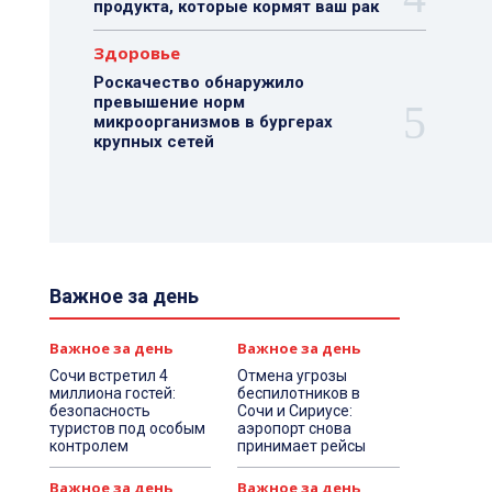
продукта, которые кормят ваш рак
Здоровье
Роскачество обнаружило
превышение норм
микроорганизмов в бургерах
крупных сетей
Важное за день
Важное за день
Важное за день
Сочи встретил 4
Отмена угрозы
миллиона гостей:
беспилотников в
безопасность
Сочи и Сириусе:
туристов под особым
аэропорт снова
контролем
принимает рейсы
Важное за день
Важное за день