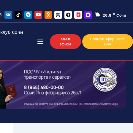
6
C
26.8
Сочи
клуб Сочи
Мы в
Прямой эфир Sochi
эфире
Live