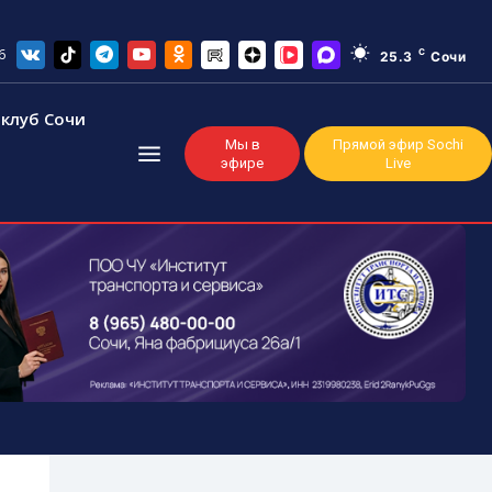
6
C
25.3
Сочи
клуб Сочи
Мы в
Прямой эфир Sochi
эфире
Live