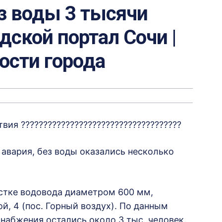
з воды 3 тысячи
дской портал Сочи |
вости города
я ????????????????????????????????????
авария, без воды оказались несколько
астке водовода диаметром 600 мм,
й, 4 (пос. Горный воздух). По данным
набжения остались около 3 тыс. человек.