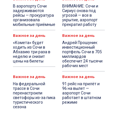
В аэропорту Сочи
ВНИМАНИЕ: Сочи и
задерживаются
Сириус снова под
рейсы — прокуратура
угрозой — все в
организовала
укрытие, аэропорт
мобильные приёмные
прекратил работу
Важное за день
Важное за день
«Комета» будет
Андрей Прошунин:
ходить из Сочи в
инвестиционный
Абхазию три раза в
портфель Сочи в 705
неделю и снизит
миллиардов
цены на билеты
обеспечит 24 тысячи
рабочих мест
Важное за день
Важное за день
На федеральной
91 рейс на прилёт и
трассе в Сочи
96 на вылет —
перенастроили
аэропорт Сочи
светофоры из-за пика
работает в штатном
туристического
режиме
сезона