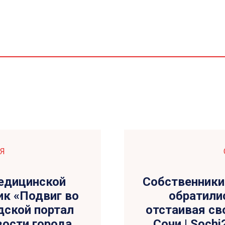
Я
едицинской
Собственники 
ик «Подвиг во
обратили
одской портал
отстаивая св
овости города
Сочи | Sochi