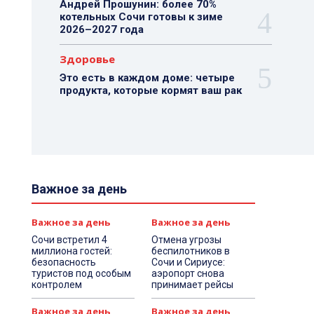
Андрей Прошунин: более 70%
котельных Сочи готовы к зиме
2026–2027 года
Здоровье
Это есть в каждом доме: четыре
продукта, которые кормят ваш рак
Важное за день
Важное за день
Важное за день
Сочи встретил 4
Отмена угрозы
миллиона гостей:
беспилотников в
безопасность
Сочи и Сириусе:
туристов под особым
аэропорт снова
контролем
принимает рейсы
Важное за день
Важное за день