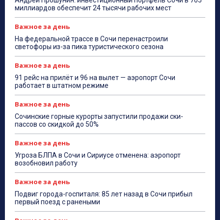
Андрей Прошунин: инвестиционный портфель Сочи в 705
миллиардов обеспечит 24 тысячи рабочих мест
Важное за день
На федеральной трассе в Сочи перенастроили
светофоры из-за пика туристического сезона
Важное за день
91 рейс на прилёт и 96 на вылет — аэропорт Сочи
работает в штатном режиме
Важное за день
Сочинские горные курорты запустили продажи ски-
пассов со скидкой до 50%
Важное за день
Угроза БЛПА в Сочи и Сириусе отменена: аэропорт
возобновил работу
Важное за день
Подвиг города-госпиталя: 85 лет назад в Сочи прибыл
первый поезд с ранеными