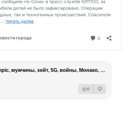
Виктория Боня – Эверест, P.Diddy, Ozempic, мужчины, хейт, 5G, войны, Монако, ДОМ-2, Трамп, Собчак
0