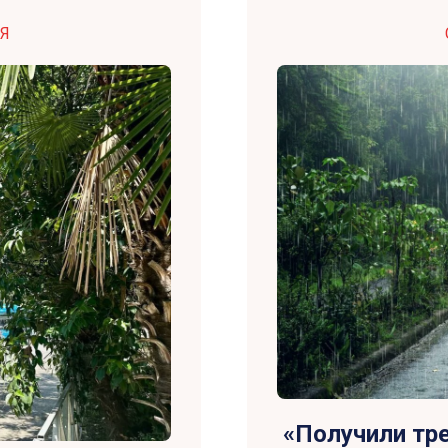
Я
«Получили тр