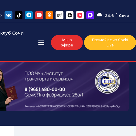
6
C
24.6
Сочи
клуб Сочи
Мы в
Прямой эфир Sochi
эфире
Live