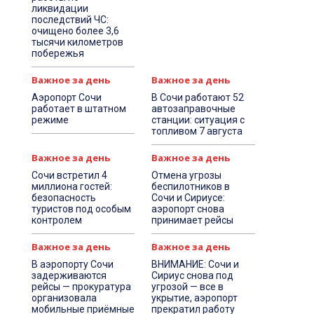
ликвидации
последствий ЧС:
очищено более 3,6
тысячи километров
побережья
Важное за день
Важное за день
Аэропорт Сочи
В Сочи работают 52
работает в штатном
автозаправочные
режиме
станции: ситуация с
топливом 7 августа
Важное за день
Важное за день
Сочи встретил 4
Отмена угрозы
миллиона гостей:
беспилотников в
безопасность
Сочи и Сириусе:
туристов под особым
аэропорт снова
контролем
принимает рейсы
Важное за день
Важное за день
В аэропорту Сочи
ВНИМАНИЕ: Сочи и
задерживаются
Сириус снова под
рейсы — прокуратура
угрозой — все в
организовала
укрытие, аэропорт
мобильные приёмные
прекратил работу